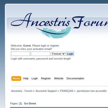
Welcome,
Guest
. Please
login
or
register
.
Did you miss your
activation email
?
Login with username, password and session length
Home
Help
Login
Register
Website
Documentation
Ancestris - Forum
»
Ancestris Support
»
FRANÇAIS
»
permission non accordée
Pages: [
1
]
Go Down