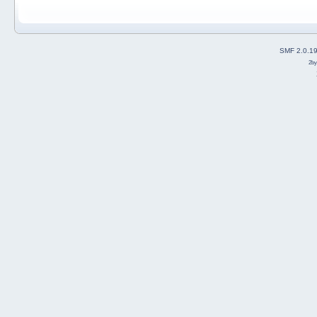
SMF 2.0.1
2b