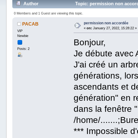
Author
Topic: permission non accor
0 Members and 1 Guest are viewing this topic.
permission non accordée
PACAB
«
on:
January 27, 2022, 15:28:22 »
VIP
Newbie
Bonjour,
Posts: 2
Je débute avec
J'ai créé un ar
générations, lors
ascendants et d
génération" en r
dans la fenêtre 
/home/.......;Bu
*** Impossible d'o