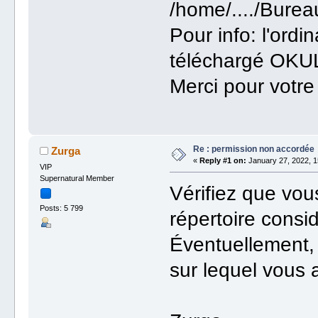
/home/..../Burea
Pour info: l'ordi
téléchargé OKUL
Merci pour votre
Re : permission non accordée
Zurga
«
Reply #1 on:
January 27, 2022, 1
VIP
Supernatural Member
Vérifiez que vous
Posts: 5 799
répertoire consi
Éventuellement, 
sur lequel vous a