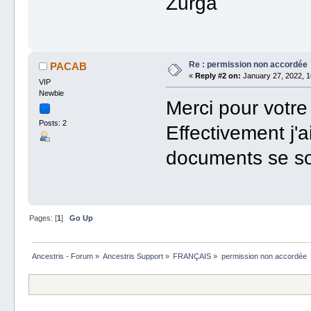
Zurga
Re : permission non accordée
PACAB
«
Reply #2 on:
January 27, 2022, 1
VIP
Newbie
Merci pour votre
Posts: 2
Effectivement j'a
documents se son
Pages: [
1
]
Go Up
Ancestris - Forum
»
Ancestris Support
»
FRANÇAIS
»
permission non accordée