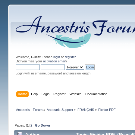
Welcome,
Guest
. Please
login
or
register
.
Did you miss your
activation email
?
Login with username, password and session length
Home
Help
Login
Register
Website
Documentation
Ancestris - Forum
»
Ancestris Support
»
FRANÇAIS
»
Fichier PDF
Pages: [
1
]
2
Go Down
Author
Topic: Fichier PDF (Read 40