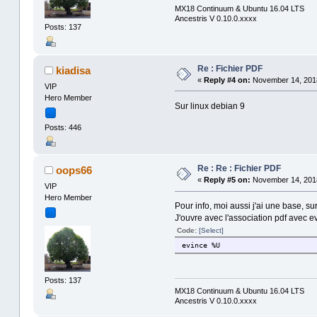
MX18 Continuum & Ubuntu 16.04 LTS
Ancestris V 0.10.0.xxxx
Posts: 137
Re : Fichier PDF
kiadisa
«
Reply #4 on:
November 14, 2018
VIP
Hero Member
Sur linux debian 9
Posts: 446
Re : Re : Fichier PDF
oops66
«
Reply #5 on:
November 14, 2018
VIP
Hero Member
Pour info, moi aussi j'ai une base, s
J'ouvre avec l'association pdf avec e
Code:
[Select]
evince %U
Posts: 137
MX18 Continuum & Ubuntu 16.04 LTS
Ancestris V 0.10.0.xxxx