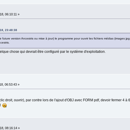
8, 06:10:11 »
18, 23:48:38
ne future version Ancestris ou mise à jour) le programme pour ouvrir les fichiers médias (images jpg,
estris.
lque chose qui devrait être configuré par le système d'exploitation.
8, 06:53:43 »
lic droit, ouvrir), par contre lors de l'ajout d'OBJ avec FORM pdf, devoir fermer 4 à
nt
8, 08:16:14 »