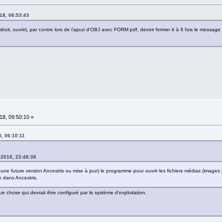
18, 06:53:43
 droit, ouvrir), par contre lors de l'ajout d'OBJ avec FORM pdf, devoir fermer 4 à 6 fois le messa
8, 09:50:10 »
, 06:10:11
2018, 23:48:38
s une future version Ancestris ou mise à jour) le programme pour ouvrir les fichiers médias (images j
e dans Ancestris.
e chose qui devrait être configuré par le système d'exploitation.