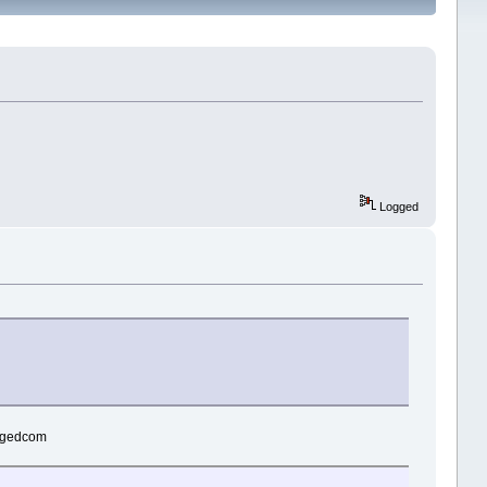
Logged
ur-gedcom