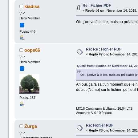
Re : Fichier PDF
kiadisa
«
Reply #6 on:
November 14, 2018, 
VIP
Hero Member
Ok , j'arrive à le lire, mais au préala
Posts: 446
Re: Re : Fichier PDF
oops66
«
Reply #7 on:
November 14, 2018
VIP
Hero Member
Quote from: kiadisa on November 14, 20
Ok , j'arrive à le lire, mais au préalable 
Ah oui, ça faisait un moment que je n'
défaut (Némo) sur le fichier .pdf, et 
Posts: 137
MX18 Continuum & Ubuntu 16.04 LTS
Ancestris V 0.10.0.xxxx
Re: Fichier PDF
Zurga
«
Reply #8 on:
November 14, 2018
VIP