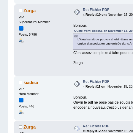
Re: Fichier PDF
Zurga
«
Reply #10 on:
November 15, 201
VIP
Supernatural Member
Bonjour,
Quote from: oops66 on November 14, 20
Posts: 5 796
L'idéal serait de pouvoir choisir (dans u
option d'association customisée dans Anc
C'est assez complexe à faire pour que
Zurga
Re: Fichier PDF
kiadisa
«
Reply #11 on:
November 15, 201
VIP
Hero Member
Bonjour,
Ouvrir le pdf ne pose pas de soucis (c
Posts: 446
encoder à nouveau, c'est plus gêna
Re: Fichier PDF
Zurga
«
Reply #12 on:
November 15, 201