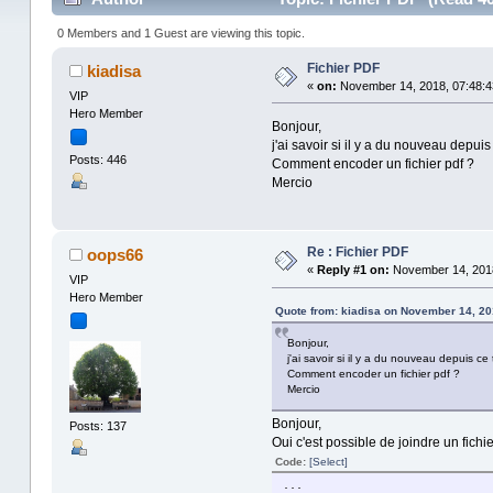
0 Members and 1 Guest are viewing this topic.
Fichier PDF
kiadisa
«
on:
November 14, 2018, 07:48:4
VIP
Hero Member
Bonjour,
j'ai savoir si il y a du nouveau depuis
Posts: 446
Comment encoder un fichier pdf ?
Mercio
Re : Fichier PDF
oops66
«
Reply #1 on:
November 14, 2018
VIP
Hero Member
Quote from: kiadisa on November 14, 20
Bonjour,
j'ai savoir si il y a du nouveau depuis ce
Comment encoder un fichier pdf ?
Mercio
Bonjour,
Posts: 137
Oui c'est possible de joindre un fichi
Code:
[Select]
...