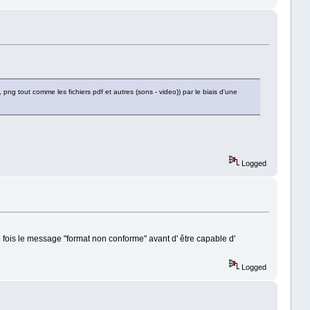
 png tout comme les fichiers pdf et autres (sons - video)) par le biais d'une
Logged
 6 fois le message "format non conforme" avant d' être capable d'
Logged