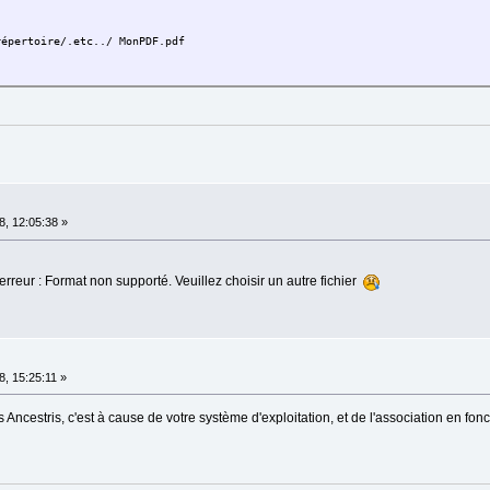
répertoire/.etc../ MonPDF.pdf
, 12:05:38 »
erreur : Format non supporté. Veuillez choisir un autre fichier
, 15:25:11 »
is Ancestris, c'est à cause de votre système d'exploitation, et de l'association en fonct