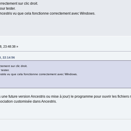
rrectement sur clic droit.
ur tester.
ncestris vu que cela fonctionne correctement avec Windows.
, 23:48:38 »
, 22:14:56
tement sur clic droit.
tester.
stris vu que cela fonctionne correctement avec Windows.
s une future version Ancestris ou mise à jour) le programme pour ouvrir les fichiers
ssociation customisée dans Ancestris.