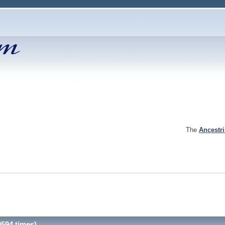
The
Ancestr
594 times)