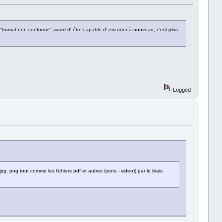
ge "format non conforme" avant d' être capable d' encoder à nouveau, c'est plus
Logged
pg, png tout comme les fichiers pdf et autres (sons - video)) par le biais