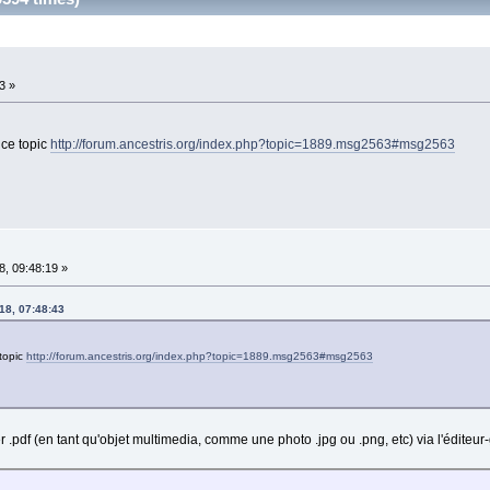
3 »
 ce topic
http://forum.ancestris.org/index.php?topic=1889.msg2563#msg2563
, 09:48:19 »
18, 07:48:43
 topic
http://forum.ancestris.org/index.php?topic=1889.msg2563#msg2563
er .pdf (en tant qu'objet multimedia, comme une photo .jpg ou .png, etc) via l'édite