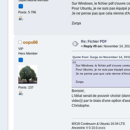
Supernatural Member
Sur Windows, le fichier pdf s'ouvre co
Pour Ubuntu, je ne suis pas équipé po
Posts: 5 796
Je ne pense pas que cela vienne d'A
Zurga
Re: Fichier PDF
oops66
«
Reply #9 on:
November 14, 2018
VIP
Hero Member
Quote from: Zurga on November 14, 2018
Sur Windows, le fichier pdf s'ouvre correc
Pour Ubuntu, je ne suis pas équipé pour 
Je ne pense pas que cela vienne d'Ance
Zurga
Posts: 137
Bonsoir,
L'idéal serait de pouvoir choisir (dan
video)) par le biais d'une option d'a
Christophe.
MX18 Continuum & Ubuntu 16.04 LTS
Ancestris V 0.10.0.xxxx