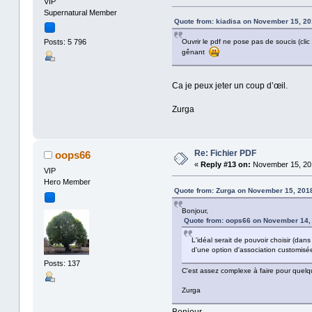
VIP
Supernatural Member
Quote from: kiadisa on November 15, 20
Ouvrir le pdf ne pose pas de soucis (clic
Posts: 5 796
gênant
Ca je peux jeter un coup d’œil.
Zurga
Re: Fichier PDF
oops66
«
Reply #13 on:
November 15, 201
VIP
Hero Member
Quote from: Zurga on November 15, 2018
Bonjour,
Quote from: oops66 on November 14, 
L'idéal serait de pouvoir choisir (dan
d'une option d'association customisé
Posts: 137
C'est assez complexe à faire pour quelqu
Zurga