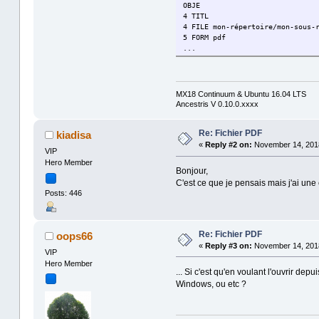
OBJE
4 TITL
4 FILE mon-répertoire/mon-sous-
5 FORM pdf
...
MX18 Continuum & Ubuntu 16.04 LTS
Ancestris V 0.10.0.xxxx
Re: Fichier PDF
kiadisa
«
Reply #2 on:
November 14, 2018
VIP
Hero Member
Bonjour,
C'est ce que je pensais mais j'ai une 
Posts: 446
Re: Fichier PDF
oops66
«
Reply #3 on:
November 14, 2018
VIP
Hero Member
... Si c'est qu'en voulant l'ouvrir depu
Windows, ou etc ?