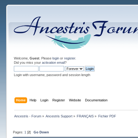
Welcome,
Guest
. Please
login
or
register
.
Did you miss your
activation email
?
Login with username, password and session length
Home
Help
Login
Register
Website
Documentation
Ancestris - Forum
»
Ancestris Support
»
FRANÇAIS
»
Fichier PDF
Pages:
1
[
2
]
Go Down