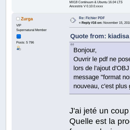
MX18 Continuum & Ubuntu 16.04 LTS
Ancestris V 0.10.0.xxxx
Re: Fichier PDF
Zurga
«
Reply #16 on:
November 15, 2018
VIP
Supernatural Member
Quote from: kiadisa
Posts: 5 796
Bonjour,
Ouvrir le pdf ne pose
lors de l'ajout d'OB
message "format non
nouveau, c'est plu
J'ai jeté un coup
Quelle est la pr