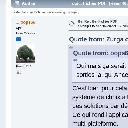
Author
Topic: Fichier PDF (Read 405
0 Members and 2 Guests are viewing this topic.
Re: Re : Re: Fichier PDF
oops66
«
Reply #15 on:
November 15, 2018
VIP
Hero Member
Quote from: Zurga 
Quote from: oops6
Oui mais ça serait 
Posts: 137
sorties là, qu' Anc
C'est bien pour cela
système de choix à 
des solutions par dé
Ce qui rend l'applic
multi-plateforme.