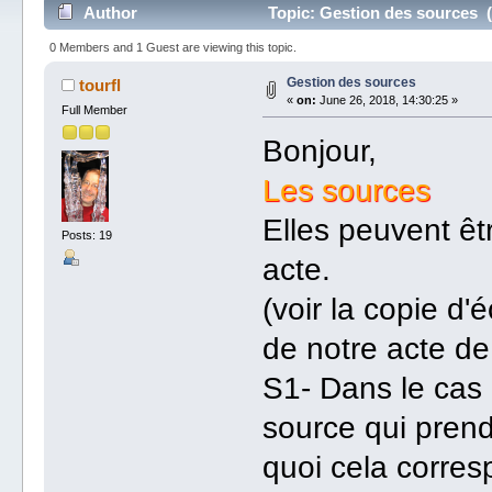
Author
Topic: Gestion des sources 
0 Members and 1 Guest are viewing this topic.
Gestion des sources
tourfl
«
on:
June 26, 2018, 14:30:25 »
Full Member
Bonjour,
Les sources
Elles peuvent êt
Posts: 19
acte.
(voir la copie d'é
de notre acte de
S1- Dans le cas n
source qui pren
quoi cela corres