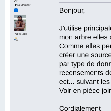
VIP
Hero Member
Bonjour,
J'utilise princip
Posts: 358
mon arbre elles 
Comme elles peuv
créer une sourc
par type de donn
recensements de 
ect... suivant l
Voir en pièce joi
Cordialement