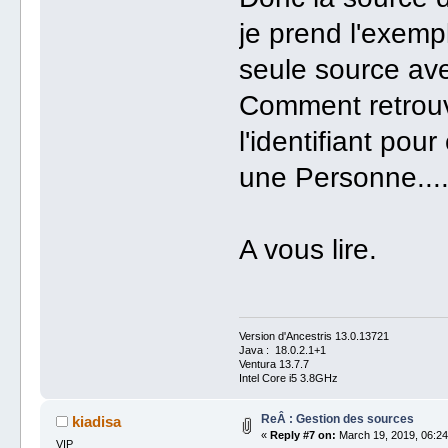
je prend l'exemp
seule source av
Comment retrouv
l'identifiant po
une Personne...
A vous lire.
Version d'Ancestris 13.0.13721
Java : 18.0.2.1+1
Ventura 13.7.7
Intel Core i5 3.8GHz
ReÂ : Gestion des sources
kiadisa
«
Reply #7 on:
March 19, 2019, 06:24
VIP