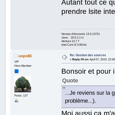
Autant tout ce q
prendre lsite int
Version d'Ancestris 13.0.13721
Java : 18.0.2.1+1
Ventura 13.7.7
Intel Core i5 3.8GHz
Re: Gestion des sources
oops66
«
Reply #9 on:
April 07, 2019, 22:06
VIP
Hero Member
Bonsoir et pour i
Quote
...Je reviens sur l
Posts: 137
problème...).
Moi aussi ça m'a