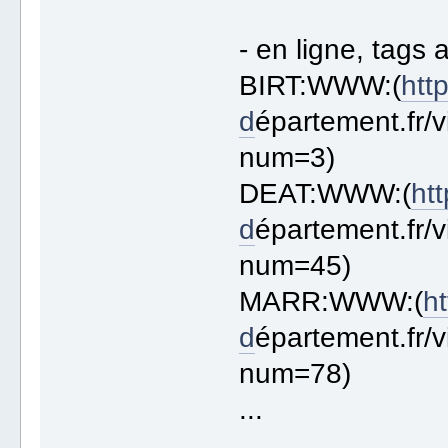
- en ligne, tags a
BIRT:WWW:(
htt
d
épartement.fr/
num=3)
DEAT:WWW:(
htt
d
épartement.fr/
num=45)
MARR:WWW:(
ht
d
épartement.fr/
num=78)
...