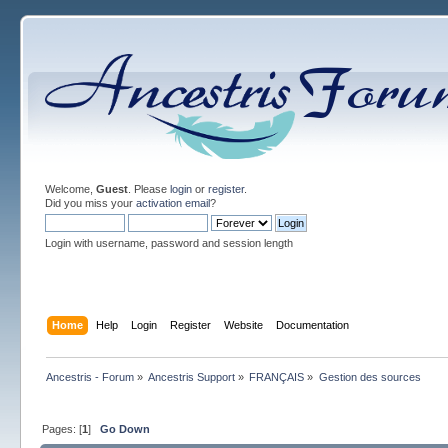
Welcome,
Guest
. Please
login
or
register
.
Did you miss your
activation email
?
Login with username, password and session length
Home
Help
Login
Register
Website
Documentation
Ancestris - Forum
»
Ancestris Support
»
FRANÇAIS
»
Gestion des sources
Pages: [
1
]
Go Down