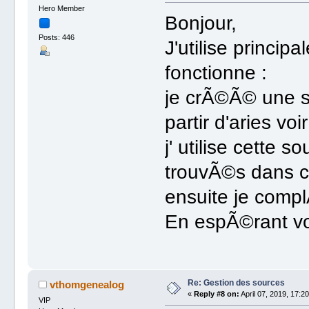
Hero Member
Bonjour,
Posts: 446
J'utilise princip
fonctionne :
je crÃ©Ã© une
partir d'aries voi
j' utilise cette 
trouvÃ©s dans c
ensuite je compl
En espÃ©rant vo
Re: Gestion des sources
vthomgenealog
«
Reply #8 on:
April 07, 2019, 17:20
VIP