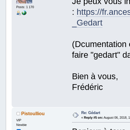
Je peux vous in
Posts: 1 170
:
https://fr.ance
_Gedart
(Dcumentation e
faire "gedart" 
Bien à vous,
Frédéric
Re: Gédart
Pistoulliou
«
Reply #5 on:
August 06, 2018, 1
VIP
Newbie