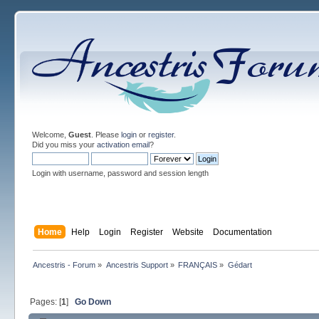
Welcome,
Guest
. Please
login
or
register
.
Did you miss your
activation email
?
Login with username, password and session length
Home
Help
Login
Register
Website
Documentation
Ancestris - Forum
»
Ancestris Support
»
FRANÇAIS
»
Gédart
Pages: [
1
]
Go Down