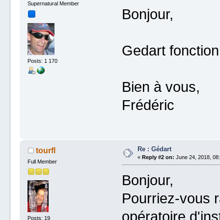
Supernatural Member
Bonjour,
Gedart fonction
Posts: 1 170
Bien à vous,
Frédéric
Re : Gédart
tourfl
«
Reply #2 on:
June 24, 2018, 08:
Full Member
Bonjour,
Pourriez-vous r
opératoire d'ins
Posts: 19