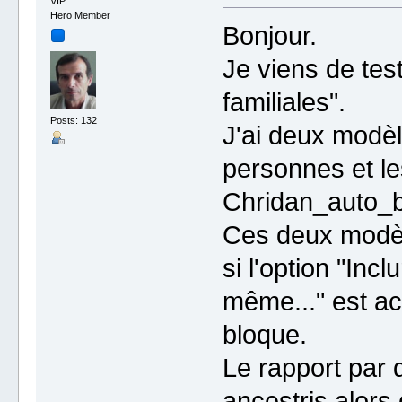
VIP
Hero Member
Bonjour.
Je viens de test
familiales".
Posts: 132
J'ai deux modèl
personnes et le
Chridan_auto_b
Ces deux modèl
si l'option "Inc
même..." est ac
bloque.
Le rapport par 
ancestris alors