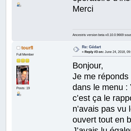
Merci
Ancestris version beta v0.10.0.9669 so
Re: Gédart
tourfl
«
Reply #3 on:
June 24, 2018, 09:
Full Member
Bonjour,
Je me réponds e
dans le menu : 
Posts: 19
c'est ça le rapp
n'avais pas vu l
ouvert tout en b
J'avais lu égal