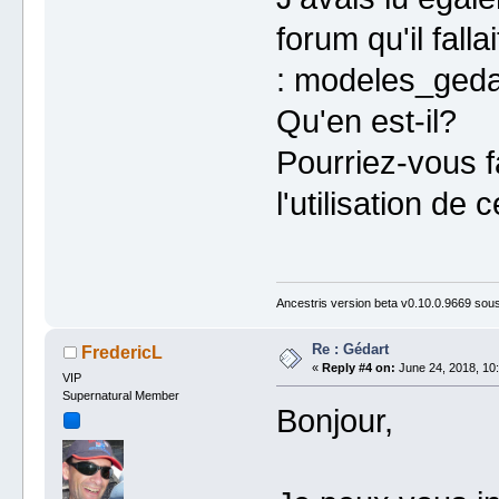
forum qu'il falla
: modeles_geda
Qu'en est-il?
Pourriez-vous fa
l'utilisation de
Ancestris version beta v0.10.0.9669 so
Re : Gédart
FredericL
«
Reply #4 on:
June 24, 2018, 10:
VIP
Supernatural Member
Bonjour,