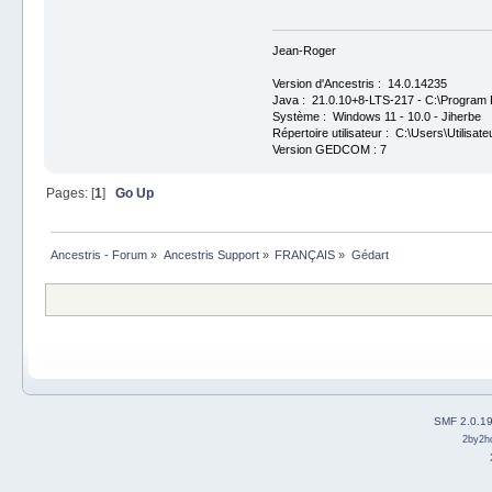
Jean-Roger
Version d'Ancestris : 14.0.14235
Java : 21.0.10+8-LTS-217 - C:\Program F
Système : Windows 11 - 10.0 - Jiherbe
Répertoire utilisateur : C:\Users\Utilisate
Version GEDCOM : 7
Pages: [
1
]
Go Up
Ancestris - Forum
»
Ancestris Support
»
FRANÇAIS
»
Gédart
SMF 2.0.1
2by2h