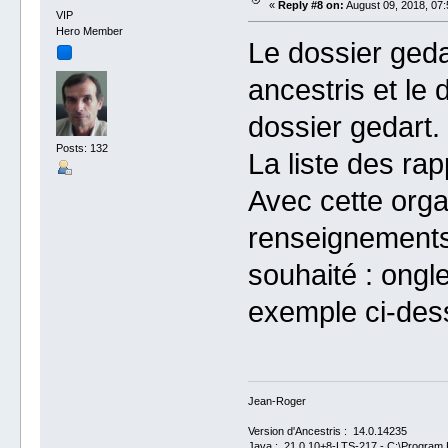
«
Reply #8 on:
August 09, 2018, 07:
VIP
Hero Member
Le dossier geda
ancestris et le 
dossier gedart.
Posts: 132
La liste des ra
Avec cette orga
renseignements.
souhaité : ongle
exemple ci-des
Jean-Roger
Version d'Ancestris : 14.0.14235
Java : 21.0.10+8-LTS-217 - C:\Program F