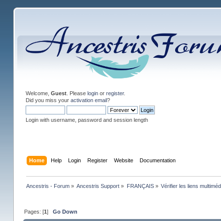
Welcome,
Guest
. Please
login
or
register
.
Did you miss your
activation email
?
Login with username, password and session length
Home
Help
Login
Register
Website
Documentation
Ancestris - Forum
»
Ancestris Support
»
FRANÇAIS
»
Vérifier les liens multiméd
Pages: [
1
]
Go Down