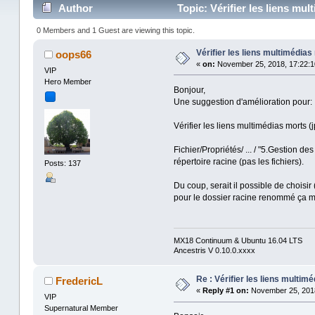
Author
Topic: Vérifier les liens mul
0 Members and 1 Guest are viewing this topic.
Vérifier les liens multimédias m
oops66
«
on:
November 25, 2018, 17:22:1
VIP
Hero Member
Bonjour,
Une suggestion d'amélioration pour:
Vérifier les liens multimédias morts (j
Fichier/Propriétés/ ... / "5.Gestion d
répertoire racine (pas les fichiers).
Posts: 137
Du coup, serait il possible de choisir
pour le dossier racine renommé ça m
MX18 Continuum & Ubuntu 16.04 LTS
Ancestris V 0.10.0.xxxx
Re : Vérifier les liens multiméd
FredericL
«
Reply #1 on:
November 25, 2018
VIP
Supernatural Member