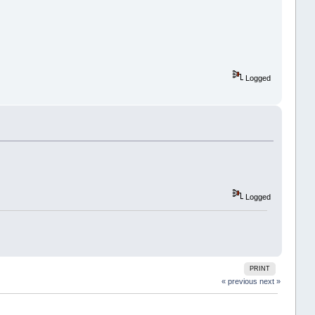
Logged
Logged
PRINT
« previous
next »