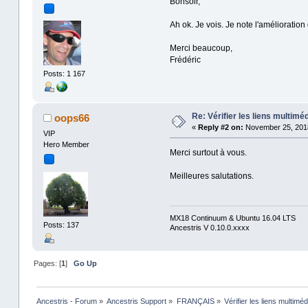
Bonsoir,
Ah ok. Je vois. Je note l'amélioration
Merci beaucoup,
Frédéric
Posts: 1 167
Re: Vérifier les liens multimédi
oops66
«
Reply #2 on:
November 25, 2018
VIP
Hero Member
Merci surtout à vous.
Meilleures salutations.
MX18 Continuum & Ubuntu 16.04 LTS
Posts: 137
Ancestris V 0.10.0.xxxx
Pages: [
1
]
Go Up
Ancestris - Forum
»
Ancestris Support
»
FRANÇAIS
»
Vérifier les liens multiméd