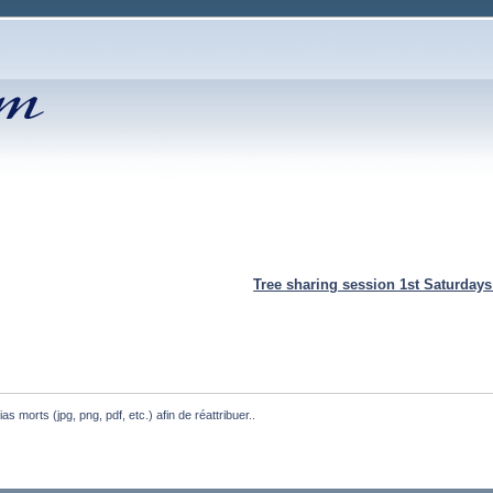
Tree sharing session 1st Saturday
ias morts (jpg, png, pdf, etc.) afin de réattribuer..