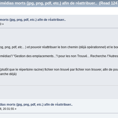
timédias morts (jpg, png, pdf, etc.) afin de réattribuer.. (Read 124
orts (jpg, png, pdf, etc.) afin de réattribuer..
0 »
pg, png, pdf, etc... ) et pouvoir réattribuer le bon chemin (déjà opérationnel) et le bo
es médias"/ "Gestion des emplacements..."/ pour les non Trouvé... Recherche /"Autres..
 (plutôt que le répertoire racine) fichier non trouvé par fichier non trouver, afin de 
arche déjà)
ias morts (jpg, png, pdf, etc.) afin de réattribuer..
, 20:31:55 »