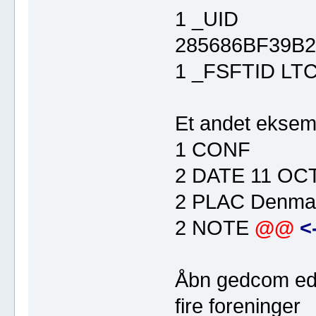
1 _UID
285686BF39B
1 _FSFTID LT
Et andet eksem
1 CONF
2 DATE 11 OC
2 PLAC Denmar
2 NOTE
@@
<
Åbn gedcom edi
fire foreninger