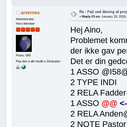
Re : Fejl ved åbning af pr
arvernes
«
Reply #3 on:
January 29, 2018,
Administrator
Hero Member
Hej Aino,
Problemet komm
der ikke gav per
Posts: 690
Det er din ged
Pep den a dle heuilh e Donkadur
1 ASSO @I58
2 TYPE INDI
2 RELA Fadde
1 ASSO
@@
<
2 RELA Anden
2 NOTE Pastor