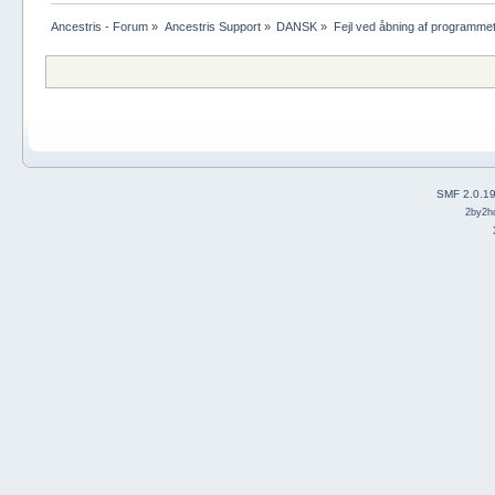
Ancestris - Forum
»
Ancestris Support
»
DANSK
»
Fejl ved åbning af programme
SMF 2.0.1
2by2h