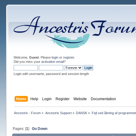
Welcome,
Guest
. Please
login
or
register
.
Did you miss your
activation email
?
Login with username, password and session length
Home
Help
Login
Register
Website
Documentation
Ancestris - Forum
»
Ancestris Support
»
DANSK
»
Fejl ved åbning af programme
Pages: [
1
]
Go Down