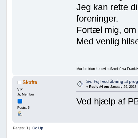
Jeg kan rette di
foreninger.
Fortæl mig, om d
Med venlig hils
Met ’drokfen ket evit teñzorioù va Frankiz
Sv: Fejl ved åbning af pr
Skafte
«
Reply #4 on:
January 29, 2018,
VIP
Jr. Member
Ved hjælp af PB
Posts: 5
Pages: [
1
]
Go Up