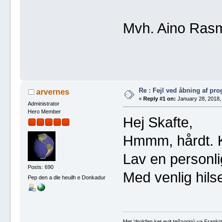
Mvh. Aino Ras
Re : Fejl ved åbning af pr
arvernes
«
Reply #1 on:
January 28, 2018,
Administrator
Hero Member
Hej Skafte,
Hmmm, hårdt. K
Lav en personli
Posts: 690
Med venlig hils
Pep den a dle heuilh e Donkadur
Met ’drokfen ket evit teñzorioù va Frankiz