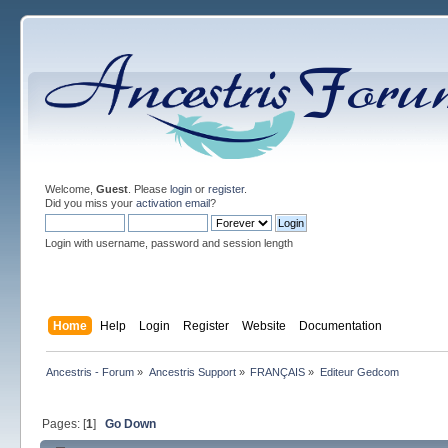
Welcome,
Guest
. Please
login
or
register
.
Did you miss your
activation email
?
Login with username, password and session length
Home
Help
Login
Register
Website
Documentation
Ancestris - Forum
»
Ancestris Support
»
FRANÇAIS
»
Editeur Gedcom
Pages: [
1
]
Go Down