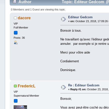
Author
Topic: Editeur Gedcom (R
0 Members and 1 Guest are viewing this topic.
Editeur Gedcom
dacore
«
on:
October 23, 2018, 17:09:26 
VIP
Full Member
Bonsoir à tous.
Posts: 36
Ne travaillant qu'avec l'éditeur g
annuler. par exemple si je rentre 
Merci pour vôtre aide
Cordialement
Dominique.
Re : Editeur Gedcom
FredericL
«
Reply #1 on:
October 23, 2018,
VIP
Supernatural Member
Bonsoir,
Vous avez peut-être coché ou déco