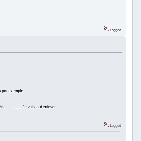
Logged
ns par exemple.
.............. Je vais tout enlever .
Logged