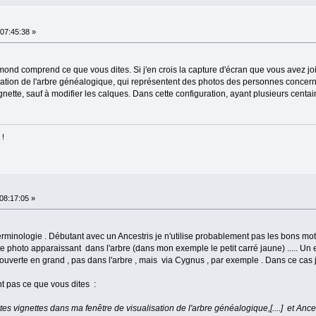
07:45:38 »
nd comprend ce que vous dites. Si j'en crois la capture d'écran que vous avez join
sation de l'arbre généalogique, qui représentent des photos des personnes concernée
gnette, sauf à modifier les calques. Dans cette configuration, ayant plusieurs centai
 !
08:17:05 »
rminologie . Débutant avec un Ancestris je n'utilise probablement pas les bons mot
ite photo apparaissant dans l'arbre (dans mon exemple le petit carré jaune) ..... Un e
 ouverte en grand , pas dans l'arbre , mais via Cygnus , par exemple . Dans ce cas 
 pas ce que vous dites :
tes vignettes dans ma fenêtre de visualisation de l'arbre généalogique,[....] et Ance