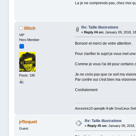
La je ne comprends pas, chez moi que
Re: Taille illustrations
illitch
«
Reply #4 on:
January 09, 2018, 18
VIP
Hero Member
Bonsoir et merci de votre attention .
Pour clarifier le sujet je vous met une 
Comme je vous l'ai dit pour certains c'e
Je ne crois pas que ce soit ma vision
Posts: 195
Par contre oui c'est bien ma visionneu
Cordialement
Ancestris10 openjdk-8-jdk Gnu/Linux Deb
Re: Taille illustrations
jrfloquet
«
Reply #5 on:
January 09, 2018, 
Guest