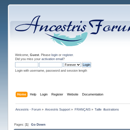
Welcome,
Guest
. Please
login
or
register
.
Did you miss your
activation email
?
Login with username, password and session length
Home
Help
Login
Register
Website
Documentation
Ancestris - Forum
»
Ancestris Support
»
FRANÇAIS
»
Taille  illustrations
Pages: [
1
]
Go Down