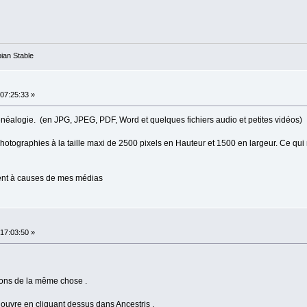
ian Stable
07:25:33 »
éalogie. (en JPG, JPEG, PDF, Word et quelques fichiers audio et petites vidéos)
tographies à la taille maxi de 2500 pixels en Hauteur et 1500 en largeur. Ce qui 
ment à causes de mes médias
17:03:50 »
ions de la même chose .
 ouvre en cliquant dessus dans Ancestris .