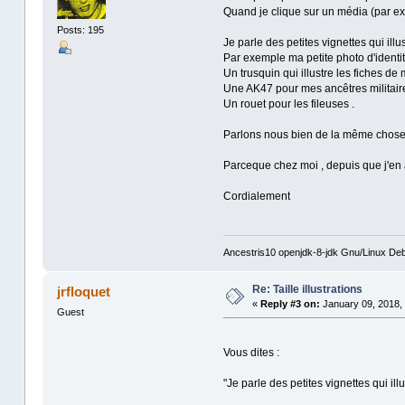
Quand je clique sur un média (par ex l
Posts: 195
Je parle des petites vignettes qui illu
Par exemple ma petite photo d'identité
Un trusquin qui illustre les fiches de
Une AK47 pour mes ancêtres militai
Un rouet pour les fileuses .
Parlons nous bien de la même chose
Parceque chez moi , depuis que j'en ai 
Cordialement
Ancestris10 openjdk-8-jdk Gnu/Linux Deb
Re: Taille illustrations
jrfloquet
«
Reply #3 on:
January 09, 2018, 
Guest
Vous dites :
"Je parle des petites vignettes qui illu