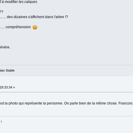
 à modifier les calques
??
....... des dizaines s'affichent dans l'arbre !?
....... compréhension
sévère .
ian Stable
18:33:34 »
'est la photo qui représente la personne. On parle bien de la même chose. Francois
 !