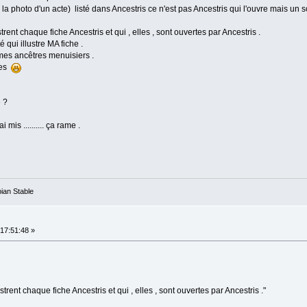
a photo d'un acte) listé dans Ancestris ce n'est pas Ancestris qui l'ouvre mais un so
strent chaque fiche Ancestris et qui , elles , sont ouvertes par Ancestris .
 qui illustre MA fiche .
 mes ancêtres menuisiers .
res
 ?
mis .......... ça rame .
ian Stable
17:51:48 »
strent chaque fiche Ancestris et qui , elles , sont ouvertes par Ancestris ."