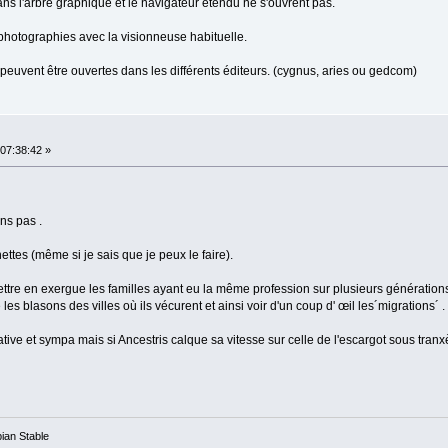
ns l'arbre graphique et le navigateur étendu ne s'ouvrent pas.
 photographies avec la visionneuse habituelle.
peuvent être ouvertes dans les différents éditeurs. (cygnus, aries ou gedcom)
07:38:42 »
s pas .
ettes (même si je sais que je peux le faire).
t mettre en exergue les familles ayant eu la même profession sur plusieurs génératio
es blasons des villes où ils vécurent et ainsi voir d'un coup d' œil les´migrations´ .
tive et sympa mais si Ancestris calque sa vitesse sur celle de l'escargot sous tranxène ..
ian Stable