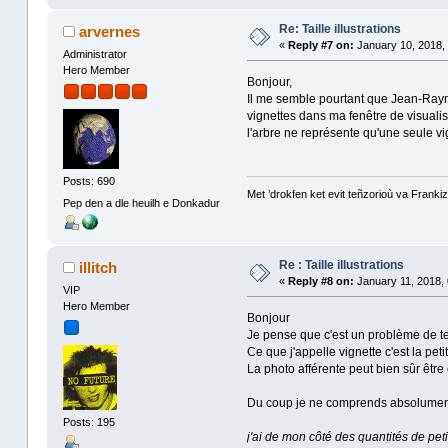
Re: Taille illustrations
arvernes
«
Reply #7 on:
January 10, 2018, 
Administrator
Hero Member
Bonjour,
Il me semble pourtant que Jean-Raymo
vignettes dans ma fenêtre de visuali
l'arbre ne représente qu'une seule vi
Posts: 690
Met ’drokfen ket evit teñzorioù va Frankiz
Pep den a dle heuilh e Donkadur
Re : Taille illustrations
illitch
«
Reply #8 on:
January 11, 2018, 
VIP
Hero Member
Bonjour
Je pense que c'est un problème de te
Ce que j'appelle vignette c'est la pet
La photo afférente peut bien sûr être
Du coup je ne comprends absolument
Posts: 195
j'ai de mon côté des quantités de peti