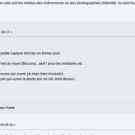
 cela soit les médias des événements ou des photographies d'identité, ils sont to
:36:17 »
petite capture d'écran en fichier joint .
st un rouet (fileuses) , ak47 pour les militaires etc ....
neuse qui ouvre ça mais bien Ancestris .
se qui ouvre la photo par un clic droit dessus .
ian Stable
18:59:35 »