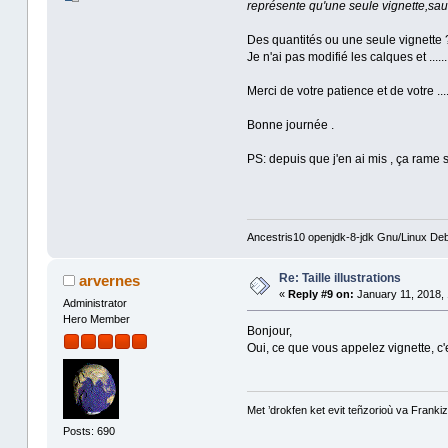
représente qu'une seule vignette,sauf
Des quantités ou une seule vignette 
Je n'ai pas modifié les calques et ......
Merci de votre patience et de votre ..
Bonne journée .
PS: depuis que j'en ai mis , ça rame 
Ancestris10 openjdk-8-jdk Gnu/Linux Deb
Re: Taille illustrations
arvernes
«
Reply #9 on:
January 11, 2018, 
Administrator
Hero Member
Bonjour,
Oui, ce que vous appelez vignette, c
Met ’drokfen ket evit teñzorioù va Frankiz
Posts: 690