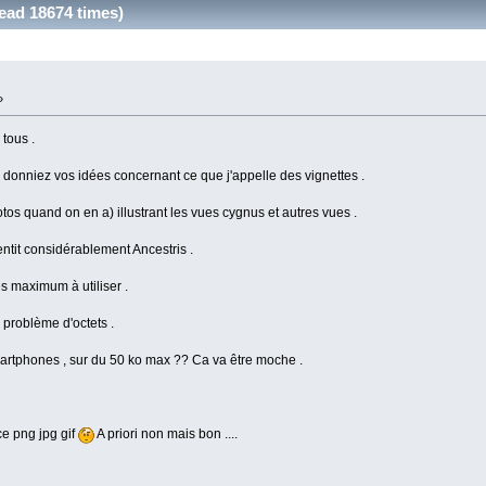
Read 18674 times)
»
tous .
donniez vos idées concernant ce que j'appelle des vignettes .
tos quand on en a) illustrant les vues cygnus et autres vues .
entit considérablement Ancestris .
s maximum à utiliser .
 problème d'octets .
artphones , sur du 50 ko max ?? Ca va être moche .
ce png jpg gif
A priori non mais bon ....