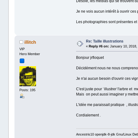
Désolé, les medias qui se trouvent da
Je ne vois aucun intérêt à ouvrir ces
Les photographies sont présentes et 
Re: Taille illustrations
illitch
«
Reply #6 on:
January 10, 2018, 
VIP
Hero Member
Bonjour jrfloquet
Décidément nous ne nous comprenon
Je n'ai aucun besoin d'ouvrir ces vign
C'est juste pour ¨illustrer¨l'arbre e
Posts: 195
Mais on peut aussi imaginer y mettre l
L'idée me paraissait pratique , illustra
Cordialement .
Ancestris10 openjdk-8-jdk Gnu/Linux Deb