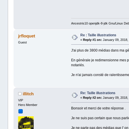
Ancestris10 openjdk-8-jdk Gnu/Linux Deb
Re : Taille illustrations
jrfloquet
«
Reply #1 on:
January 09, 2018, 
Guest
J'ai plus de 3800 médias dans ma gén
En générale je redimensionne mes pho
notariés.
Je n'ai jamais consté de ralentisse
Re: Taille illustrations
illitch
«
Reply #2 on:
January 09, 2018, 
VIP
Hero Member
Bonsoir et merci de votre réponse .
Je ne suis pas certain que nous parl
Je ne parle pas des médias que l' on