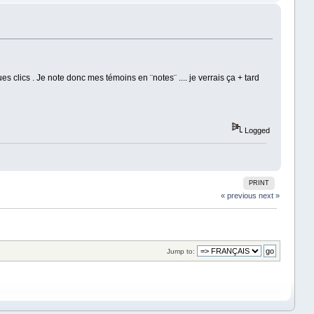
s clics . Je note donc mes témoins en ¨notes¨ .... je verrais ça + tard
Logged
PRINT
« previous
next »
Jump to: