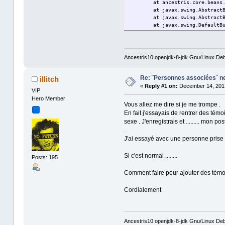
at ancestris.core.beans
at javax.swing.Abstract
at javax.swing.Abstract
at javax.swing.DefaultB
at javax.swing.DefaultB
at javax.swing.plaf.bas
at java.awt.Component.p
at javax.swing.JCompone
Ancestris10 openjdk-8-jdk Gnu/Linux Deb
at java.awt.Component.p
at java.awt.Container.p
Re: ¨Personnes associées¨ ne 
at java.awt.Component.d
illitch
at java.awt.Container.d
«
Reply #1 on:
December 14, 2017
VIP
at java.awt.Component.d
Hero Member
at java.awt.Lightweight
Vous allez me dire si je me trompe .
at java.awt.Lightweight
En fait j'essayais de rentrer des té
at java.awt.Lightweight
sexe . J'enregistrais et ......... mon p
at java.awt.Container.d
.
at java.awt.Window.disp
at java.awt.Component.d
J'ai essayé avec une personne prise 
at java.awt.EventQueue.
at java.awt.EventQueue.
Si c'est normal ........
Posts: 195
at java.awt.EventQueue$
at java.awt.EventQueue$
Comment faire pour ajouter des témoin
at java.security.Access
at java.security.Protec
Cordialement
at java.security.Protec
at java.awt.EventQueue$
at java.awt.EventQueue$
at java.security.Access
Ancestris10 openjdk-8-jdk Gnu/Linux Deb
at java.security.Protec