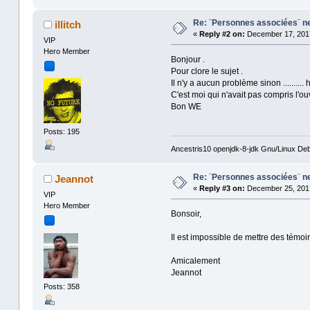
at java.awt.EventQueue.
at org.netbeans.core.Ti
Re: ¨Personnes associées¨ ne 
illitch
at java.awt.EventDispat
«
Reply #2 on:
December 17, 2017
at java.awt.EventDispat
VIP
at java.awt.EventDispat
Hero Member
at java.awt.EventDispat
Bonjour .
at java.awt.EventDispat
Pour clore le sujet .
at java.awt.EventDispat
Il n'y a aucun problème sinon .........
C'est moi qui n'avait pas compris l'ouv
Bon WE
Posts: 195
Ancestris10 openjdk-8-jdk Gnu/Linux Deb
Re: ¨Personnes associées¨ ne 
Jeannot
«
Reply #3 on:
December 25, 2017
VIP
Hero Member
Bonsoir,
Il est impossible de mettre des témo
Amicalement
Jeannot
Posts: 358