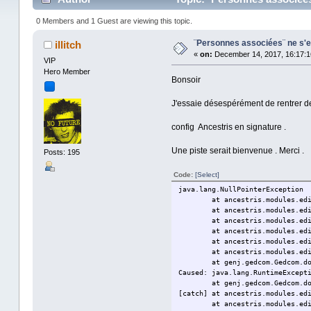
0 Members and 1 Guest are viewing this topic.
¨Personnes associées¨ ne s'en
illitch
«
on:
December 14, 2017, 16:17:1
VIP
Hero Member
Bonsoir
J'essaie désespérément de rentrer de
config Ancestris en signature .
Une piste serait bienvenue . Merci .
Posts: 195
Code:
[Select]
java.lang.NullPointerException
at ancestris.modules.ed
at ancestris.modules.ed
at ancestris.modules.ed
at ancestris.modules.ed
at ancestris.modules.ed
at ancestris.modules.ed
at genj.gedcom.Gedcom.d
Caused: java.lang.RuntimeExcept
at genj.gedcom.Gedcom.d
[catch] at ancestris.modules.ed
at ancestris.modules.ed