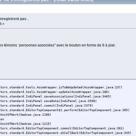
registrent pas .
6 »
s témoins ¨personnes associées" avec le bouton en forme de 8 à plat .
itors.standard.tools.AssoWrapper.isToBeUpdated(AssoWrapper.java:237)
itors.standard.tools.AssoWrapper.update(AssoWrapper.java:186)
itors.standard.IndiPanel.saveAssociations(IndiPanel.java:3465)
itors.standard.IndiPanel.saveData(IndiPanel.java:2558)
itors.standard.IndiPanel.commit(IndiPanel.java:2379)
itors.standard.EditorTopComponent$1.perform(EditorTopComponent.java:305)
oUnitOfWork(Gedcom.java:1180)
ion
oUnitOfWork(Gedcom.java:1215)
itors.standard.EditorTopComponent.commit(EditorTopComponent.java:301)
itors.standard.EditorTopComponent.okCallBack(EditorTopComponent.java:335)