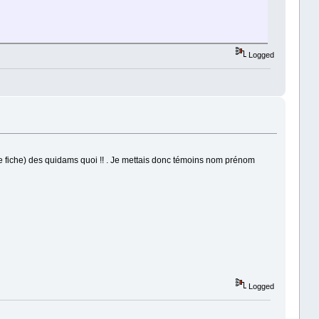
Logged
de fiche) des quidams quoi !! . Je mettais donc témoins nom prénom
java:76)
java:86)
Logged
java:76)