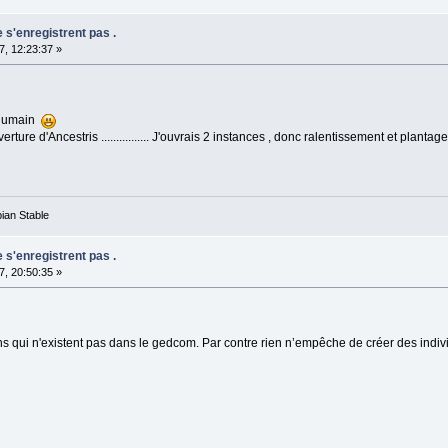
dispatchEvent(EventQueue.java:717)
mableEventQueue.dispatchEvent(TimableEventQueue.java:159)
s'enregistrent pas .
chThread.pumpOneEventForFilters(EventDispatchThread.java:218)
, 12:23:37 »
chThread.pumpEventsForFilter(EventDispatchThread.java:133)
chThread.pumpEventsForHierarchy(EventDispatchThread.java:122)
chThread.pumpEvents(EventDispatchThread.java:118)
chThread.pumpEvents(EventDispatchThread.java:110)
chThread.run(EventDispatchThread.java:91)
. humain
erture d'Ancestris ................ J'ouvrais 2 instances , donc ralentissement et plant
ian Stable
s'enregistrent pas .
, 20:50:35 »
ins qui n'existent pas dans le gedcom. Par contre rien n’empêche de créer des indiv