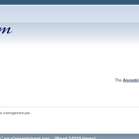
The
Ancestr
 s'enregistrent pas .
¨ ne s'enregistrent pas . (Read 14210 times)