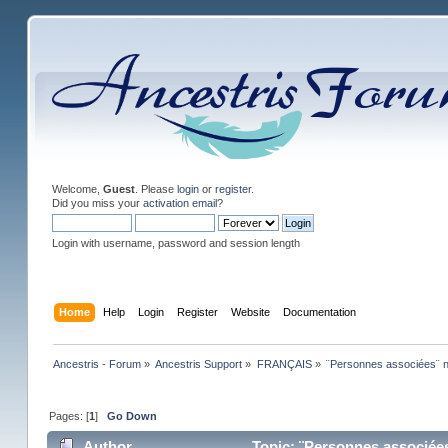
Welcome,
Guest
. Please
login
or
register
.
Did you miss your
activation email
?
Login with username, password and session length
Home
Help
Login
Register
Website
Documentation
Ancestris - Forum
»
Ancestris Support
»
FRANÇAIS
»
¨Personnes associées¨ ne
Pages: [
1
]
Go Down
Author
Topic: ¨Personnes associées