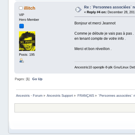
Re : ¨Personnes associées¨ ne
illitch
«
Reply #4 on:
December 28, 2017
VIP
Hero Member
Bonjour et merci Jeannot
Comme je débute je vais pas à pas . Il
en tenant compte de votre info .
Merci et bon réveillon .
Posts: 195
Ancestris10 openjdk-8-jdk Gnu/Linux Deb
Pages: [
1
]
Go Up
Ancestris - Forum
»
Ancestris Support
»
FRANÇAIS
»
¨Personnes associées¨ ne