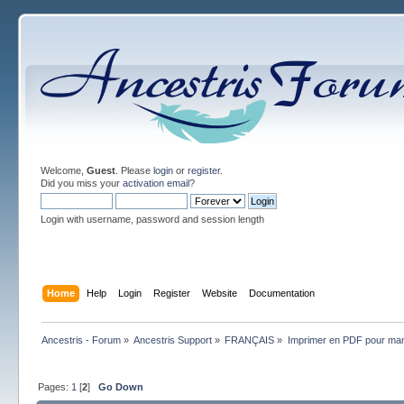
Welcome,
Guest
. Please
login
or
register
.
Did you miss your
activation email
?
Login with username, password and session length
Home
Help
Login
Register
Website
Documentation
Ancestris - Forum
»
Ancestris Support
»
FRANÇAIS
»
Imprimer en PDF pour mam
Pages:
1
[
2
]
Go Down