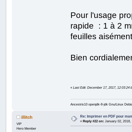
Pour l'usage pro
rapide : 1 à 2 
feuilles aisémen
Bien cordialeme
«
Last Edit: December 17, 2017, 12:03:24 by 
Ancestris10 openjdk-8-jdk Gnu/Linux Debi
Re: Imprimer en PDF pour ma
illitch
«
Reply #22 on:
January 02, 2018, 
VIP
Hero Member