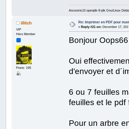
Ancestris10 openjdk-8-jdk Gnu/Linux Debi
Re: Imprimer en PDF pour ma
illitch
«
Reply #21 on:
December 17, 2017
VIP
Hero Member
Bonjour Oops66 
Oui effectivemen
Posts: 195
d'envoyer et d´
6 ou 7 feuilles m
feuilles et le pdf
Pour un arbre ent