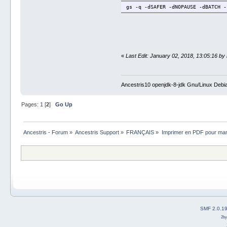
gs -q -dSAFER -dNOPAUSE -dBATCH -
«
Last Edit: January 02, 2018, 13:05:16 by il
Ancestris10 openjdk-8-jdk Gnu/Linux Debi
Pages:
1
[
2
]
Go Up
Ancestris - Forum
»
Ancestris Support
»
FRANÇAIS
»
Imprimer en PDF pour mam
SMF 2.0.1
2b