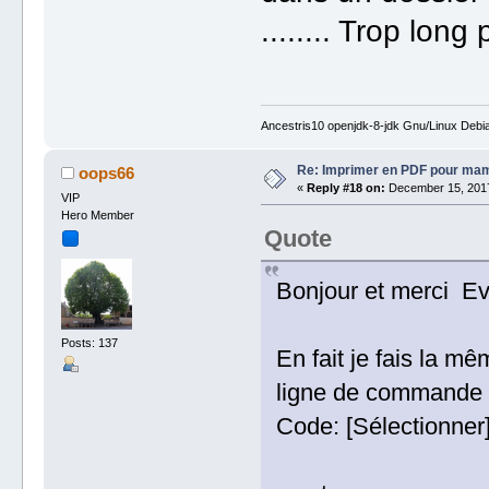
........ Trop long
Ancestris10 openjdk-8-jdk Gnu/Linux Debi
Re: Imprimer en PDF pour ma
oops66
«
Reply #18 on:
December 15, 2017
VIP
Hero Member
Quote
Bonjour et merci Ev
Posts: 137
En fait je fais la 
ligne de commande
Code: [Sélectionner