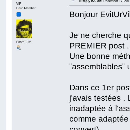
«
Reply #20 on:
December 17, 2017
VIP
Hero Member
Bonjour EvitUrV
Je ne cherche q
Posts: 195
PREMIER post .
Une bonne métho
¨assemblables¨ 
Dans ce 1er post
j'avais testées 
inadaptée à l'as
comme adaptée m
convert).