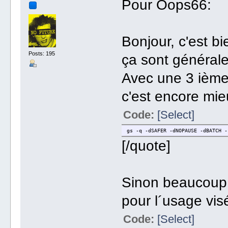
Pour Oops66:
Bonjour, c'est b
Posts: 195
ça sont général
Avec une 3 ième
c'est encore mieu
Code:
[Select]
gs -q -dSAFER -dNOPAUSE -dBATCH -
[/quote]
Sinon beaucoup p
pour l´usage visé
Code:
[Select]