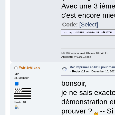
Avec une 3 ième
c'est encore mieu
Code:
[Select]
gs -q -dSAFER -dNOPAUSE -dBATCH -
MX18 Continuum & Ubuntu 16.04 LTS
Ancestris V 0.10.0.xxxx
Re: Imprimer en PDF pour ma
EvitUrViken
«
Reply #19 on:
December 15, 2017
VIP
Sr. Member
bonsoir,
je ne sais exact
démonstration e
Posts: 84
prouver ?
-- Si