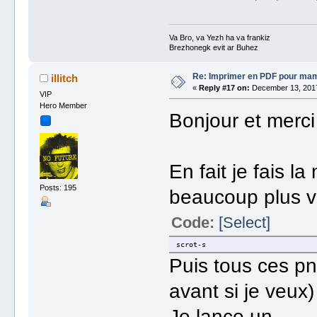
Va Bro, va Yezh ha va frankiz
Brezhonegk evit ar Buhez
Re: Imprimer en PDF pour ma
illitch
«
Reply #17 on:
December 13, 2017
VIP
Hero Member
Bonjour et merc
En fait je fais 
Posts: 195
beaucoup plus v
Code:
[Select]
scrot-s
Puis tous ces pn
avant si je veux)
Je lance un