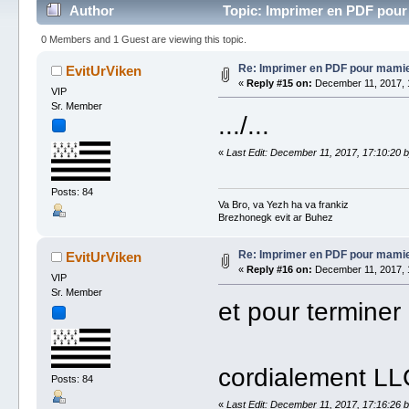
Author
Topic: Imprimer en PDF pour
0 Members and 1 Guest are viewing this topic.
Re: Imprimer en PDF pour mami
EvitUrViken
«
Reply #15 on:
December 11, 2017, 
VIP
Sr. Member
.../...
«
Last Edit: December 11, 2017, 17:10:20 
Posts: 84
Va Bro, va Yezh ha va frankiz
Brezhonegk evit ar Buhez
Re: Imprimer en PDF pour mami
EvitUrViken
«
Reply #16 on:
December 11, 2017, 
VIP
Sr. Member
et pour terminer
cordialement L
Posts: 84
«
Last Edit: December 11, 2017, 17:16:26 