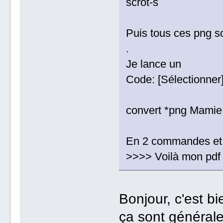
scrot-s
Puis tous ces png so
.
Je lance un
Code: [Sélectionner
convert *png Mamie
En 2 commandes et q
>>>> Voilà mon pdf 
Bonjour, c'est b
ça sont général