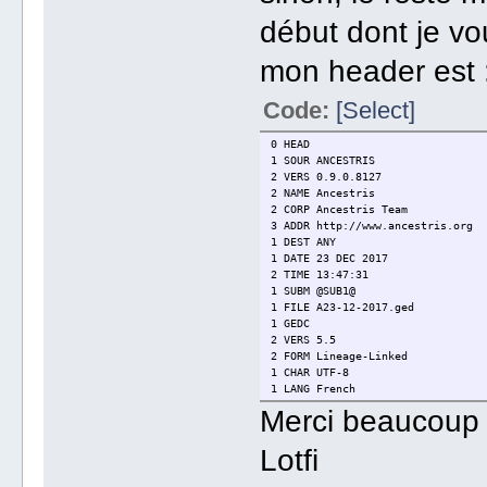
début dont je v
mon header est 
Code:
[Select]
0 HEAD
1 SOUR ANCESTRIS
2 VERS 0.9.0.8127
2 NAME Ancestris
2 CORP Ancestris Team
3 ADDR http://www.ancestris.org
1 DEST ANY
1 DATE 23 DEC 2017
2 TIME 13:47:31
1 SUBM @SUB1@
1 FILE A23-12-2017.ged
1 GEDC
2 VERS 5.5
2 FORM Lineage-Linked
1 CHAR UTF-8
1 LANG French
Merci beaucoup 
Lotfi