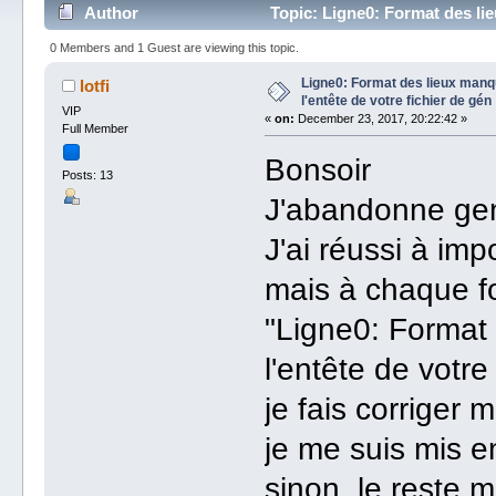
Author
Topic: Ligne0: Format des lie
12434 times)
0 Members and 1 Guest are viewing this topic.
Ligne0: Format des lieux manq
lotfi
l'entête de votre fichier de gén
VIP
«
on:
December 23, 2017, 20:22:42 »
Full Member
Bonsoir
Posts: 13
J'abandonne gen
J'ai réussi à imp
mais à chaque foi
"Ligne0: Format
l'entête de votre
je fais corriger 
je me suis mis 
sinon, le reste 