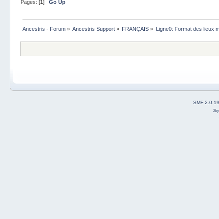
Pages: [
1
]
Go Up
Ancestris - Forum
»
Ancestris Support
»
FRANÇAIS
»
Ligne0: Format des lieux m
SMF 2.0.1
2b