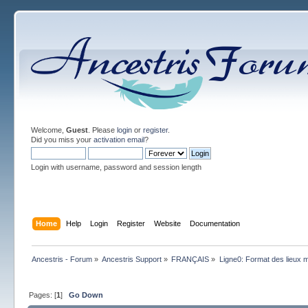
Welcome,
Guest
. Please
login
or
register
.
Did you miss your
activation email
?
Login with username, password and session length
Home
Help
Login
Register
Website
Documentation
Ancestris - Forum
»
Ancestris Support
»
FRANÇAIS
»
Ligne0: Format des lieux m
Pages: [
1
]
Go Down