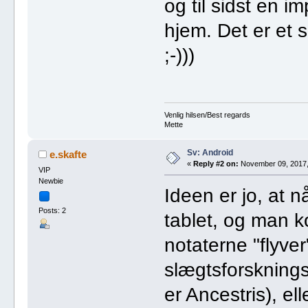
og til sidst en i
hjem. Det er et 
;-)))
Venlig hilsen/Best regards
Mette
Sv: Android
e.skafte
«
Reply #2 on:
November 09, 2017,
VIP
Newbie
Ideen er jo, at 
Posts: 2
tablet, og man k
notaterne "flyver
slægtsforsknings
er Ancestris), e