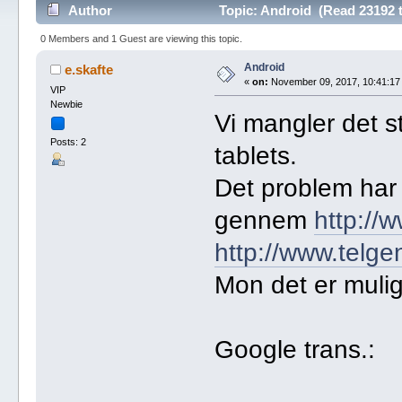
Author
Topic: Android (Read 23192 
0 Members and 1 Guest are viewing this topic.
Android
e.skafte
«
on:
November 09, 2017, 10:41:17
VIP
Newbie
Vi mangler det s
Posts: 2
tablets.
Det problem har
gennem
http://
http://www.telgen
Mon det er mulig
Google trans.: