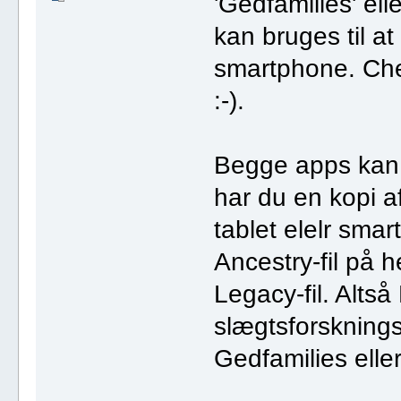
'Gedfamilies' ell
kan bruges til at
smartphone. Che
:-).
Begge apps kan 
har du en kopi af
tablet elelr sma
Ancestry-fil på
Legacy-fil. Alts
slægtsforsknin
Gedfamilies eller