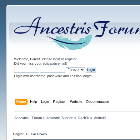
Welcome,
Guest
. Please
login
or
register
.
Did you miss your
activation email
?
Login with username, password and session length
Home
Help
Login
Register
Website
Documentation
Ancestris - Forum
»
Ancestris Support
»
DANSK
»
Android 
Pages: [
1
]
Go Down