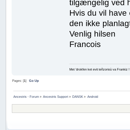
tilgængelig ved 
Hvis du vil have 
den ikke planlagt
Venlig hilsen
Francois
Met ’drokfen ket evit teñzorioù va Frankiz !
Pages: [
1
]
Go Up
Ancestris - Forum
»
Ancestris Support
»
DANSK
»
Android 