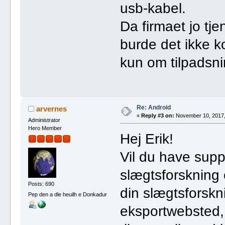
usb-kabel.
Da firmaet jo tj
burde det ikke ko
kun om tilpadsn
Re: Android
arvernes
«
Reply #3 on:
November 10, 2017,
Administrator
Hero Member
Hej Erik!
Vil du have suppo
slægtsforskning e
Posts: 690
din slægtsforskn
Pep den a dle heuilh e Donkadur
eksportwebsted, 