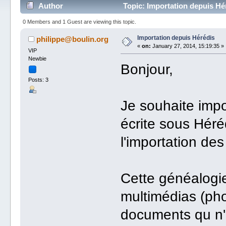
Author
Topic: Importation depuis Hé
0 Members and 1 Guest are viewing this topic.
Importation depuis Hérédis
philippe@boulin.org
«
on:
January 27, 2014, 15:19:35 »
VIP
Newbie
Bonjour,
Posts: 3
Je souhaite impo
écrite sous Hérédi
l'importation de
Cette généalogi
multimédias (ph
documents qu n'