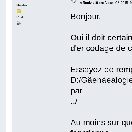
«
Reply #10 on:
August 02, 2015, 1
Newbie
Bonjour,
Posts: 0
Oui il doit cert
d'encodage de c
Essayez de remp
D:/Gâenâealogie
par
../
Au moins sur que