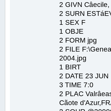
2 GIVN Câecile,
2 SURN ESTáE
1 SEX F
1 OBJE
2 FORM jpg
2 FILE F:\Gene
2004.jpg
1 BIRT
2 DATE 23 JUN
3 TIME 7:0
2 PLAC Valrâea
Cãote d'Azur,F