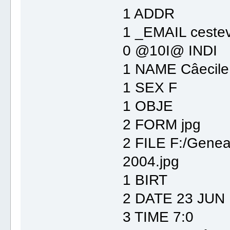
1 ADDR
1 _EMAIL cestev
0 @10I@ INDI
1 NAME Câecile
1 SEX F
1 OBJE
2 FORM jpg
2 FILE F:/Gene
2004.jpg
1 BIRT
2 DATE 23 JUN
3 TIME 7:0