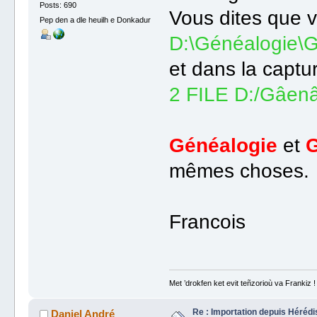
Posts: 690
Vous dites que 
Pep den a dle heuilh e Donkadur
D:\Généalogie
et dans la captu
2 FILE D:/Gâenâ
Généalogie
et
G
mêmes choses.
Francois
Met ’drokfen ket evit teñzorioù va Frankiz !
Re : Importation depuis Hérédi
Daniel André