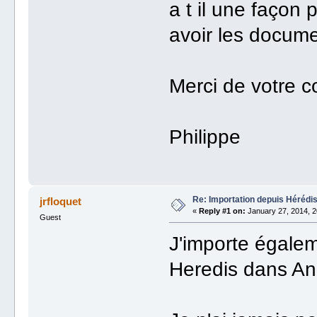
a t il une façon p
avoir les docum
Merci de votre c
Philippe
Re: Importation depuis Hérédi
jrfloquet
«
Reply #1 on:
January 27, 2014, 2
Guest
J'importe égale
Heredis dans Anc