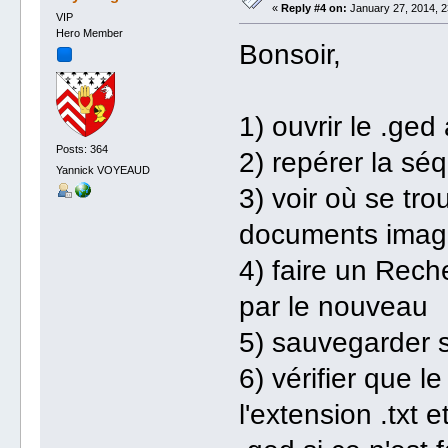
«
Reply #4 on:
January 27, 2014, 2
VIP
Hero Member
Bonsoir,
1) ouvrir le .ged
Posts: 364
2) repérer la sé
Yannick VOYEAUD
3) voir où se tro
documents imag
4) faire un Rec
par le nouveau
5) sauvegarder s
6) vérifier que l
l'extension .txt 