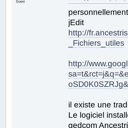
Guest
personnellement 
jEdit
http://fr.ancestr
_Fichiers_utiles
http://www.goog
sa=t&rct=j&q=
oSD0K0SZRJg&b
il existe une tra
Le logiciel insta
gedcom Ancestri