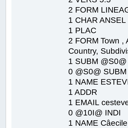
2 FORM LINEA
1 CHAR ANSEL
1 PLAC
2 FORM Town , A
Country, Subdivi
1 SUBM @S0@
0 @S0@ SUBM
1 NAME ESTEVE
1 ADDR
1 EMAIL cesteve
0 @10I@ INDI
1 NAME Câecile