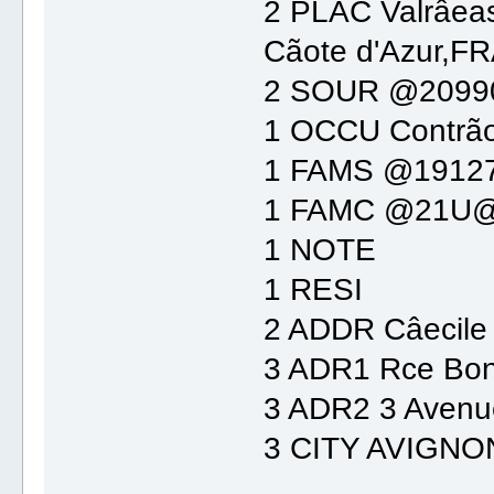
2 PLAC Valrâea
Cãote d'Azur,F
2 SOUR @209
1 OCCU Contrão
1 FAMS @191
1 FAMC @21U
1 NOTE
1 RESI
2 ADDR Câecil
3 ADR1 Rce Bon
3 ADR2 3 Avenu
3 CITY AVIGNO