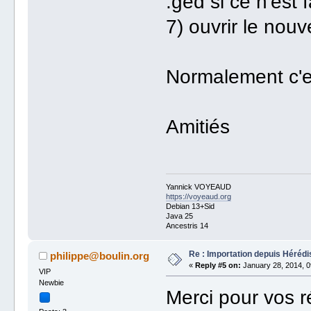
.ged si ce n'est f
7) ouvrir le nouv
Normalement c'e
Amitiés
Yannick VOYEAUD
https://voyeaud.org
Debian 13+Sid
Java 25
Ancestris 14
Re : Importation depuis Hérédi
philippe@boulin.org
«
Reply #5 on:
January 28, 2014, 0
VIP
Newbie
Merci pour vos r