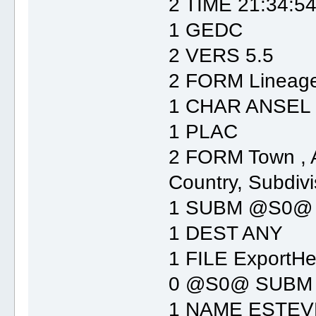
2 TIME 21:34:5
1 GEDC
2 VERS 5.5
2 FORM Lineage
1 CHAR ANSEL
1 PLAC
2 FORM Town , A
Country, Subdivi
1 SUBM @S0@
1 DEST ANY
1 FILE ExportHe
0 @S0@ SUBM
1 NAME ESTEVE