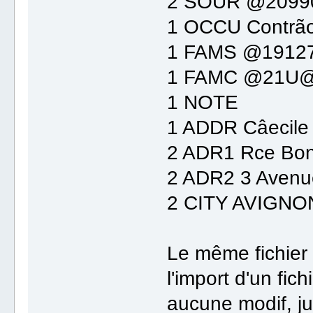
2 SOUR @209
1 OCCU Contrão
1 FAMS @191
1 FAMC @21U
1 NOTE
1 ADDR Câecil
2 ADR1 Rce Bon
2 ADR2 3 Avenu
2 CITY AVIGNO
Le même fichier 
l'import d'un fic
aucune modif, ju