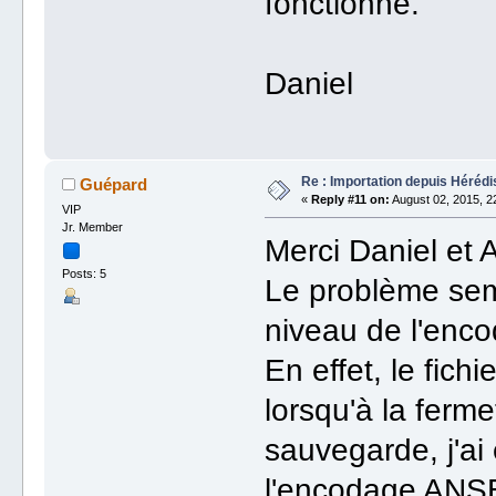
fonctionne.
Daniel
Re : Importation depuis Hérédi
Guépard
«
Reply #11 on:
August 02, 2015, 2
VIP
Jr. Member
Merci Daniel et 
Posts: 5
Le problème sem
niveau de l'enc
En effet, le fic
lorsqu'à la ferm
sauvegarde, j'a
l'encodage ANSE