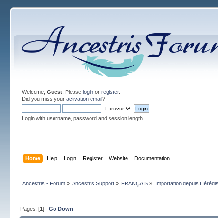
Welcome,
Guest
. Please
login
or
register
.
Did you miss your
activation email
?
Login with username, password and session length
Home
Help
Login
Register
Website
Documentation
Ancestris - Forum
»
Ancestris Support
»
FRANÇAIS
»
Importation depuis Hérédi
Pages: [
1
]
Go Down