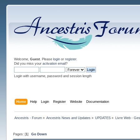
Welcome,
Guest
. Please
login
or
register
.
Did you miss your
activation email
?
Login with username, password and session length
Home
Help
Login
Register
Website
Documentation
Ancestris - Forum
»
Ancestris News and Updates
»
UPDATES
»
Livre Web - Ges
Pages: [
1
]
Go Down