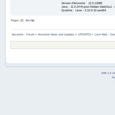
Version d'Ancestris : 12.0.12888
Java : 11.0.24+8-post-Debian-2deb11u1 - /
Système : Linux - 5.10.0-32-amd64
Pages: [
1
]
Go Up
Ancestris - Forum
»
Ancestris News and Updates
»
UPDATES
»
Livre Web - Ges
SMF 2.0.1
2b