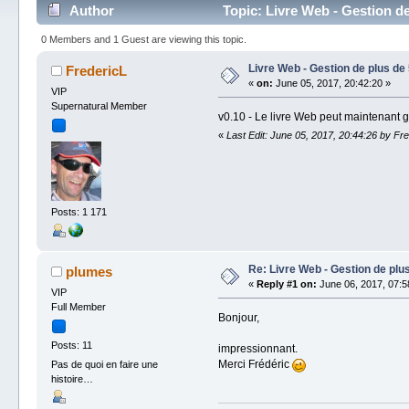
Author
Topic: Livre Web - Gestion d
0 Members and 1 Guest are viewing this topic.
Livre Web - Gestion de plus de
FredericL
«
on:
June 05, 2017, 20:42:20 »
VIP
Supernatural Member
v0.10 - Le livre Web peut maintenant 
«
Last Edit: June 05, 2017, 20:44:26 by Fr
Posts: 1 171
Re: Livre Web - Gestion de plu
plumes
«
Reply #1 on:
June 06, 2017, 07:5
VIP
Full Member
Bonjour,
Posts: 11
impressionnant.
Merci Frédéric
Pas de quoi en faire une
histoire…