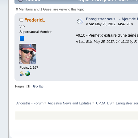
0 Members and 1 Guest are viewing this topic.
Enregistrer sous... - Ajout de 
FredericL
«
on:
May 25, 2017, 14:47:26 »
VIP
Supernatural Member
v0.10 - Permet d'extraire d'une généal
«
Last Edit: May 25, 2017, 14:49:13 by F
Posts: 1 167
Pages: [
1
]
Go Up
Ancestris - Forum
»
Ancestris News and Updates
»
UPDATES
»
Enregistrer sous