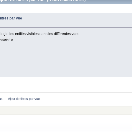
filtres par vue
ogie les entités visibles dans les différentes vues.
redericL
»
... - Ajout de filtres par vue 