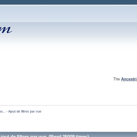
The
Ancestr
... - Ajout de filtres par vue 
Ajout de filtres par vue (Read 25008 times)