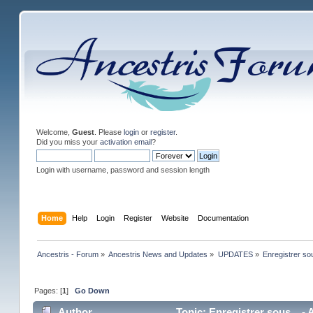
Welcome,
Guest
. Please
login
or
register
.
Did you miss your
activation email
?
Login with username, password and session length
Home
Help
Login
Register
Website
Documentation
Ancestris - Forum
»
Ancestris News and Updates
»
UPDATES
»
Enregistrer sous
Pages: [
1
]
Go Down
Author
Topic: Enregistrer sous... - 