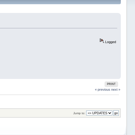
Logged
PRINT
« previous
next »
Jump to: