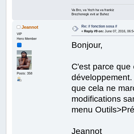
Va Bro, va Yezh ha va frankiz
Brezhonegk evit ar Buhez
Re: # fonction sosa #
Jeannot
«
Reply #9 on:
June 07, 2016, 06:5
VIP
Hero Member
Bonjour,
C'est parce que 
Posts: 358
développement. T
que cela ne mar
modifications sa
menu Outils>Pré
Jeannot