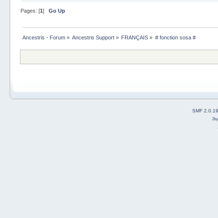
Pages: [
1
]
Go Up
Ancestris - Forum
»
Ancestris Support
»
FRANÇAIS
»
# fonction sosa #
SMF 2.0.1
2b