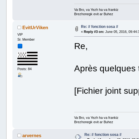
Va Bro, va Yezh ha va frankiz
Brezhonegk evit ar Buhez
Re: # fonction sosa #
EvitUrViken
«
Reply #3 on:
June 05, 2016, 09:44:
VIP
Sr. Member
Re,
Après quelques t
Posts: 84
[Fichier joint su
Va Bro, va Yezh ha va frankiz
Brezhonegk evit ar Buhez
Re: # fonction sosa #
arvernes