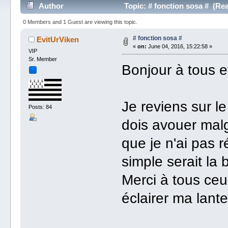
Author
Topic: # fonction sosa # (Re
0 Members and 1 Guest are viewing this topic.
# fonction sosa #
EvitUrViken
«
on:
June 04, 2016, 15:22:58 »
VIP
Sr. Member
Bonjour à tous e
Je reviens sur le
Posts: 84
dois avouer malg
que je n'ai pas r
simple serait la
Merci à tous ceu
éclairer ma lant