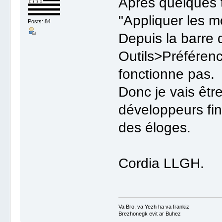
Après quelques 
"Appliquer les m
Posts: 84
Depuis la barre
Outils>Préféren
fonctionne pas.
Donc je vais êtr
développeurs fini
des éloges.
Cordia LLGH.
Va Bro, va Yezh ha va frankiz
Brezhonegk evit ar Buhez