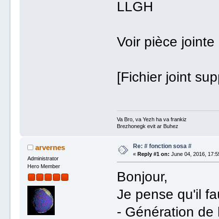
LLGH
Voir pièce jointe 
[Fichier joint su
Va Bro, va Yezh ha va frankiz
Brezhonegk evit ar Buhez
Re: # fonction sosa #
arvernes
«
Reply #1 on:
June 04, 2016, 17:5
Administrator
Hero Member
Bonjour,
Je pense qu'il f
- Génération de 