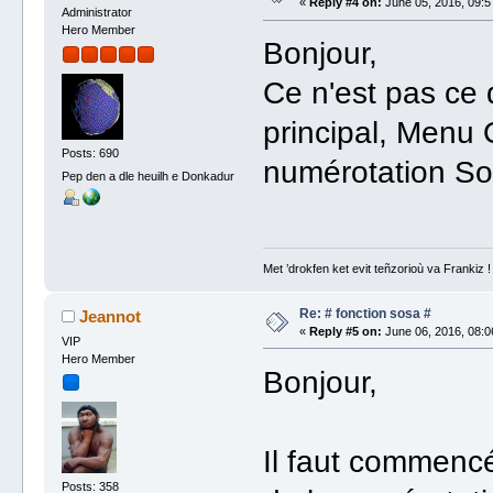
«
Reply #4 on:
June 05, 2016, 09:5
Administrator
Hero Member
Bonjour,
Ce n'est pas ce qu
principal, Menu 
Posts: 690
numérotation So
Pep den a dle heuilh e Donkadur
Met ’drokfen ket evit teñzorioù va Frankiz !
Re: # fonction sosa #
Jeannot
«
Reply #5 on:
June 06, 2016, 08:0
VIP
Hero Member
Bonjour,
Il faut commencé
Posts: 358