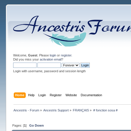
Welcome,
Guest
. Please
login
or
register
.
Did you miss your
activation email
?
Login with username, password and session length
Home
Help
Login
Register
Website
Documentation
Ancestris - Forum
»
Ancestris Support
»
FRANÇAIS
»
# fonction sosa #
Pages: [
1
]
Go Down