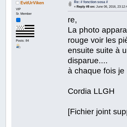
Re: # fonction sosa #
EvitUrViken
«
Reply #8 on:
June 06, 2016, 23:12:
VIP
Sr. Member
re,
La photo apparai
rouge voir les piè
Posts: 84
ensuite suite à 
disparue....
à chaque fois je
Cordia LLGH
[Fichier joint su