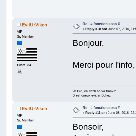
Re : # fonction sosa #
EvitUrViken
«
Reply #10 on:
June 07, 2016, 11:
VIP
Sr. Member
Bonjour,
Merci pour l'info
Posts: 84
Va Bro, va Yezh ha va frankiz
Brezhonegk evit ar Buhez
Re : # fonction sosa #
EvitUrViken
«
Reply #11 on:
June 08, 2016, 22:
VIP
Sr. Member
Bonsoir,