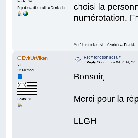
Posts: 690
choisi la personn
Pep den a dle heuilh e Donkadur
numérotation. F
Met ’drokfen ket evit teñzorioù va Frankiz !
Re: # fonction sosa #
EvitUrViken
«
Reply #2 on:
June 04, 2016, 22:5
VIP
Sr. Member
Bonsoir,
Merci pour la ré
Posts: 84
LLGH