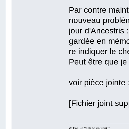
Par contre maint
nouveau problèm
jour d'Ancestris
gardée en mémoir
re indiquer le c
Peut être que je
voir pièce jointe 
[Fichier joint su
Va Bro, va Yezh ha va frankiz