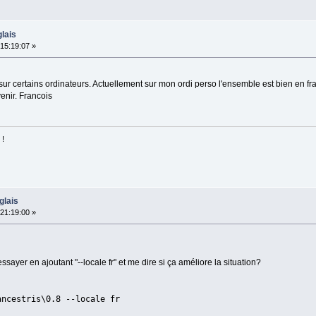
lais
15:19:07 »
sur certains ordinateurs. Actuellement sur mon ordi perso l'ensemble est bien en fra
enir. Francois
 !
glais
21:19:00 »
ssayer en ajoutant "--locale fr" et me dire si ça améliore la situation?
ancestris\0.8 --locale fr