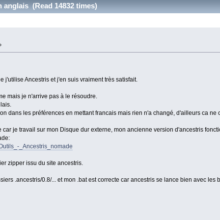
 anglais (Read 14832 times)
»
'utilise Ancestris et j'en suis vraiment très satisfait.
me mais je n'arrive pas à le résoudre.
lais.
ation dans les préférences en mettant francais mais rien n'a changé, d'ailleurs ca 
ar je travail sur mon Disque dur externe, mon ancienne version d'ancestris fonction
ade:
le=Outils_-_Ancestris_nomade
hier zipper issu du site ancestris.
siers .ancestris/0.8/... et mon .bat est correcte car ancestris se lance bien avec les