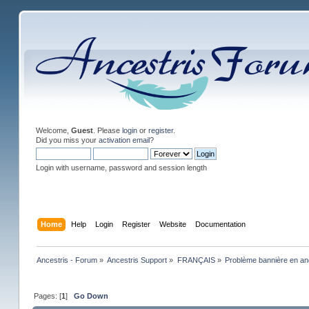
Welcome,
Guest
. Please
login
or
register
.
Did you miss your
activation email
?
Login with username, password and session length
Home
Help
Login
Register
Website
Documentation
Ancestris - Forum
»
Ancestris Support
»
FRANÇAIS
»
Problème bannière en an
Pages: [
1
]
Go Down