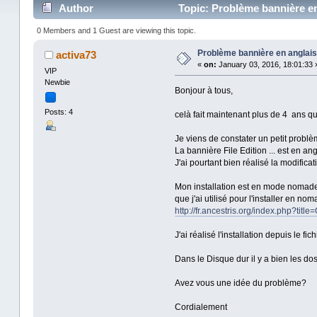
Author
Topic: Problème bannière en
0 Members and 1 Guest are viewing this topic.
Problème bannière en anglais
activa73
«
on:
January 03, 2016, 18:01:33 
VIP
Newbie
Bonjour à tous,
Posts: 4
celà fait maintenant plus de 4 ans que j
Je viens de constater un petit problè
La bannière File Edition ... est en ang
J'ai pourtant bien réalisé la modific
Mon installation est en mode nomade c
que j'ai utilisé pour l'installer en nom
http://fr.ancestris.org/index.php?tit
J'ai réalisé l'installation depuis le fic
Dans le Disque dur il y a bien les dos
Avez vous une idée du problème?
Cordialement