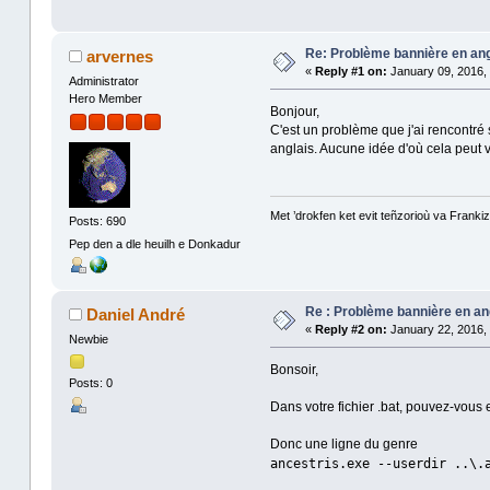
Re: Problème bannière en ang
arvernes
«
Reply #1 on:
January 09, 2016, 
Administrator
Hero Member
Bonjour,
C'est un problème que j'ai rencontré 
anglais. Aucune idée d'où cela peut v
Met ’drokfen ket evit teñzorioù va Frankiz
Posts: 690
Pep den a dle heuilh e Donkadur
Re : Problème bannière en an
Daniel André
«
Reply #2 on:
January 22, 2016, 
Newbie
Bonsoir,
Posts: 0
Dans votre fichier .bat, pouvez-vous e
Donc une ligne du genre
ancestris.exe --userdir ..\.