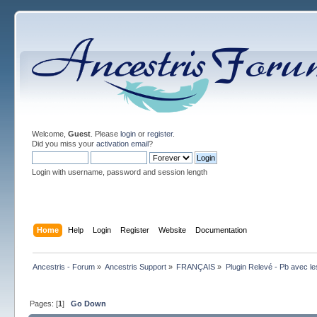
Welcome,
Guest
. Please
login
or
register
.
Did you miss your
activation email
?
Login with username, password and session length
Home
Help
Login
Register
Website
Documentation
Ancestris - Forum
»
Ancestris Support
»
FRANÇAIS
»
Plugin Relevé - Pb avec l
Pages: [
1
]
Go Down