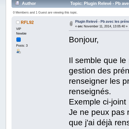
Author
Topic: Plugin Relevé - Pb av
0 Members and 1 Guest are viewing this topic.
Plugin Relevé - Pb avec les pré
RFL92
«
on:
November 11, 2014, 13:05:40 »
VIP
Newbie
Bonjour,
Posts: 3
Il semble que le
gestion des prén
renseigner les 
renseignés.
Exemple ci-joint
Je ne peux pas 
que j'ai déjà re