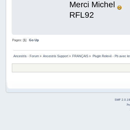
Merci Michel
RFL92
Pages: [
1
]
Go Up
Ancestris - Forum
»
Ancestris Support
»
FRANÇAIS
»
Plugin Relevé - Pb avec l
SMF 2.0.1
2b