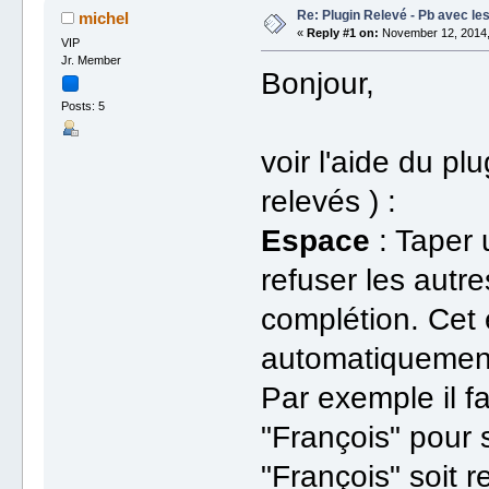
Re: Plugin Relevé - Pb avec l
michel
«
Reply #1 on:
November 12, 2014,
VIP
Jr. Member
Bonjour,
Posts: 5
voir l'aide du pl
relevés ) :
Espace
: Taper
refuser les autr
complétion. Cet
automatiqueme
Par exemple il f
"François" pour 
"François" soit 