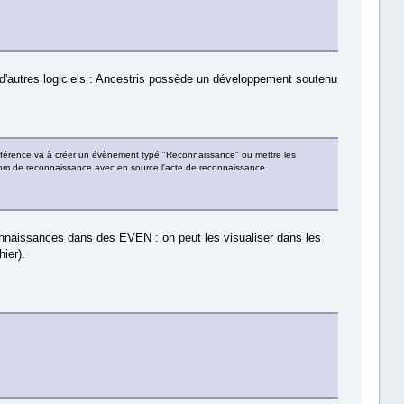
t d'autres logiciels : Ancestris possède un développement soutenu
éférence va à créer un évènement typé "Reconnaissance" ou mettre les
 nom de reconnaissance avec en source l'acte de reconnaissance.
econnaissances dans des EVEN : on peut les visualiser dans les
hier).