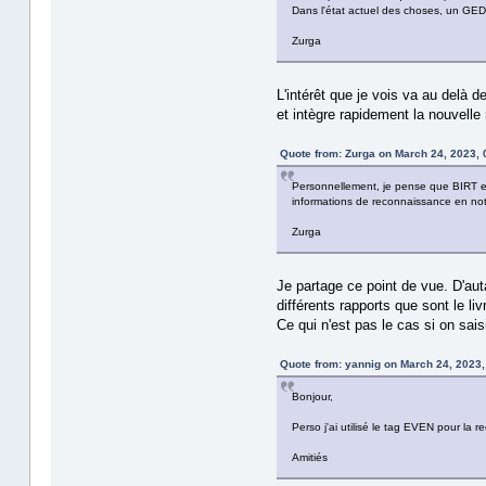
Dans l'état actuel des choses, un GED
Zurga
L'intérêt que je vois va au delà 
et intègre rapidement la nouvel
Quote from: Zurga on March 24, 2023, 
Personnellement, je pense que BIRT e
informations de reconnaissance en not
Zurga
Je partage ce point de vue. D'aut
différents rapports que sont le liv
Ce qui n'est pas le cas si on sais
Quote from: yannig on March 24, 2023,
Bonjour,
Perso j'ai utilisé le tag EVEN pour la
Amitiés