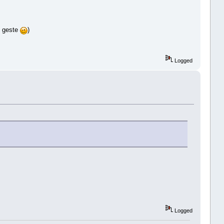
u geste
)
Logged
Logged