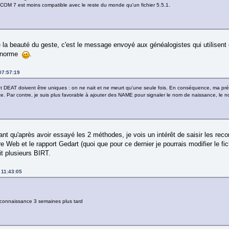
COM 7 est moins compatible avec le reste du monde qu'un fichier 5.5.1.
de la beauté du geste, c'est le message envoyé aux généalogistes qui utilisen
le norme
.
07:57:19
t DEAT doivent être uniques : on ne nait et ne meurt qu'une seule fois. En conséquence, ma pr
e. Par contre, je suis plus favorable à ajouter des NAME pour signaler le nom de naissance, le
ant qu'après avoir essayé les 2 méthodes, je vois un intérêt de saisir les r
re Web et le rapport Gedart (quoi que pour ce dernier je pourrais modifier le fic
it plusieurs BIRT.
 11:43:05
 reconnaissance 3 semaines plus tard