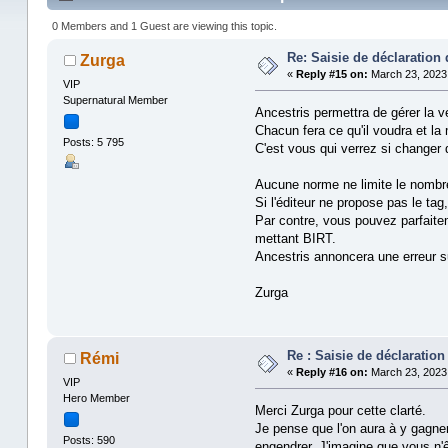
0 Members and 1 Guest are viewing this topic.
Re: Saisie de déclaration
Zurga
«
Reply #15 on:
March 23, 2023,
VIP
Supernatural Member
Ancestris permettra de gérer la v
Chacun fera ce qu'il voudra et la 
Posts: 5 795
C'est vous qui verrez si changer 
Aucune norme ne limite le nombr
Si l'éditeur ne propose pas le ta
Par contre, vous pouvez parfaite
mettant BIRT.
Ancestris annoncera une erreur su
Zurga
Re : Saisie de déclaratio
Rémi
«
Reply #16 on:
March 23, 2023,
VIP
Hero Member
Merci Zurga pour cette clarté.
Je pense que l'on aura à y gagne
Posts: 590
engendrer. J'imagine que vous n'