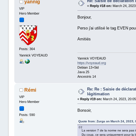
Re: Saisie de déclaration
yannig
«
Reply #18 on:
March 24, 2023,
VIP
Hero Member
Bonjour,
Perso j'ai utilisé le tag EVEN po
Amitiés
Posts: 364
Yannick VOYEAUD
Yannick VOYEAUD
https://voyeaud.org
Debian 13+Sid
Java 25
Ancestris 14
Re: Re : Saisie de déclar
Rémi
légitimation
VIP
«
Reply #19 on:
March 24, 2023, 20:05
Hero Member
Bonsoir,
Posts: 590
Quote from: Zurga on March 24, 2023, 
La version 7 de la norme ne sera pas trè
Du coup, ce sera uniquement pour la b