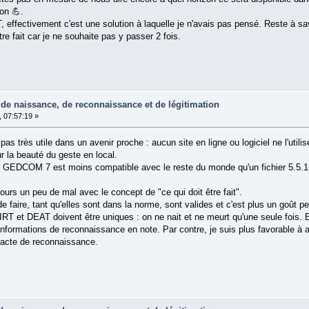
on 💪.
 effectivement c'est une solution à laquelle je n'avais pas pensé. Reste à savo
tre fait car je ne souhaite pas y passer 2 fois.
n de naissance, de reconnaissance et de légitimation
 07:57:19 »
as très utile dans un avenir proche : aucun site en ligne ou logiciel ne l'utili
 la beauté du geste en local.
n GEDCOM 7 est moins compatible avec le reste du monde qu'un fichier 5.5.1
jours un peu de mal avec le concept de "ce qui doit être fait".
e faire, tant qu'elles sont dans la norme, sont valides et c'est plus un goût 
RT et DEAT doivent être uniques : on ne nait et ne meurt qu'une seule fois
nformations de reconnaissance en note. Par contre, je suis plus favorable à
'acte de reconnaissance.