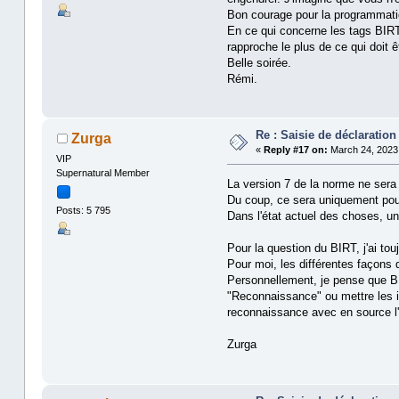
Bon courage pour la programmati
En ce qui concerne les tags BIRT,
rapproche le plus de ce qui doit ê
Belle soirée.
Rémi.
Re : Saisie de déclaratio
Zurga
«
Reply #17 on:
March 24, 2023,
VIP
Supernatural Member
La version 7 de la norme ne sera p
Du coup, ce sera uniquement pour
Posts: 5 795
Dans l'état actuel des choses, u
Pour la question du BIRT, j'ai tou
Pour moi, les différentes façons d
Personnellement, je pense que BI
"Reconnaissance" ou mettre les i
reconnaissance avec en source l
Zurga