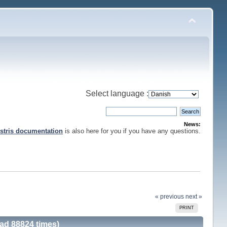
Select language :
News:
stris documentation
is also here for you if you have any questions.
« previous
next »
PRINT
ead 88824 times)