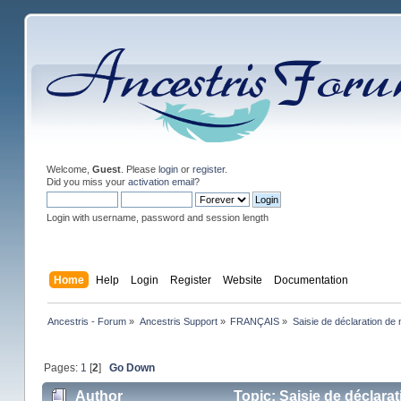
Welcome,
Guest
. Please
login
or
register
.
Did you miss your
activation email
?
Login with username, password and session length
Home
Help
Login
Register
Website
Documentation
Ancestris - Forum
»
Ancestris Support
»
FRANÇAIS
»
Saisie de déclaration de 
Pages:
1
[
2
]
Go Down
Author
Topic: Saisie de déclara