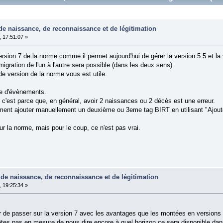
 de naissance, de reconnaissance et de légitimation
 17:51:07 »
ersion 7 de la norme comme il permet aujourd'hui de gérer la version 5.5 et la 
migration de l'un à l'autre sera possible (dans les deux sens).
de version de la norme vous est utile.
e d'évènements.
g, c'est parce que, en général, avoir 2 naissances ou 2 décès est une erreur.
ment ajouter manuellement un deuxième ou 3eme tag BIRT en utilisant "Ajouter 
r la norme, mais pour le coup, ce n'est pas vrai.
n de naissance, de reconnaissance et de légitimation
 19:25:34 »
r de passer sur la version 7 avec les avantages que les montées en versions 
êtes pas en mesure de nous dire encore à quel horizon ce sera disponible dan