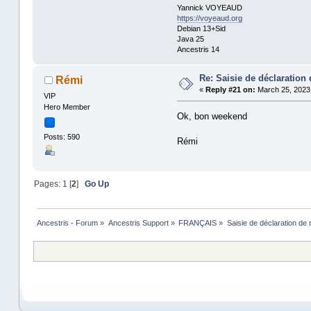
Yannick VOYEAUD
https://voyeaud.org
Debian 13+Sid
Java 25
Ancestris 14
Re: Saisie de déclaration
Rémi
«
Reply #21 on:
March 25, 2023,
VIP
Hero Member
Ok, bon weekend
Posts: 590
Rémi
Pages:
1
[
2
]
Go Up
Ancestris - Forum
»
Ancestris Support
»
FRANÇAIS
»
Saisie de déclaration de 