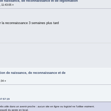
 de naissance, de reconnaissance et de légitimation
 11:43:05 »
ur la reconnaissance 3 semaines plus tard
ation de naissance, de reconnaissance et de
:34 »
07:57:19
s utile dans un avenir proche : aucun site en ligne ou logiciel ne l'utilise vraiment.
eauté du geste en local.