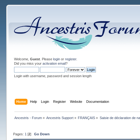
Welcome,
Guest
. Please
login
or
register
.
Did you miss your
activation email
?
Login with username, password and session length
Home
Help
Login
Register
Website
Documentation
Ancestris - Forum
»
Ancestris Support
»
FRANÇAIS
»
Saisie de déclaration de n
Pages:
1
[
2
]
Go Down