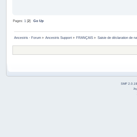
Pages:
1
[
2
]
Go Up
Ancestris - Forum
»
Ancestris Support
»
FRANÇAIS
»
Saisie de déclaration de n
SMF 2.0.1
2b