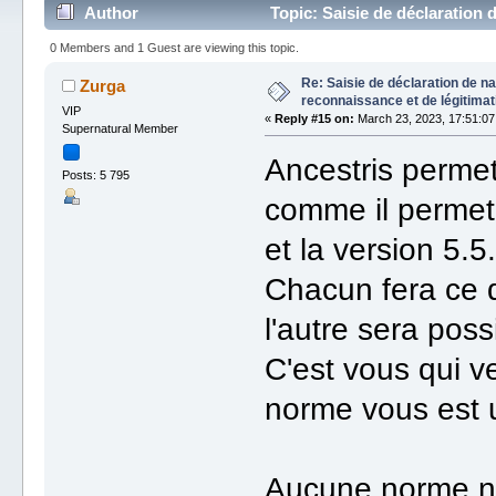
Author
Topic: Saisie de déclaration 
times)
0 Members and 1 Guest are viewing this topic.
Re: Saisie de déclaration de n
Zurga
reconnaissance et de légitimat
VIP
«
Reply #15 on:
March 23, 2023, 17:51:07
Supernatural Member
Ancestris permet
Posts: 5 795
comme il permet 
et la version 5.5
Chacun fera ce qu
l'autre sera pos
C'est vous qui v
norme vous est u
Aucune norme ne