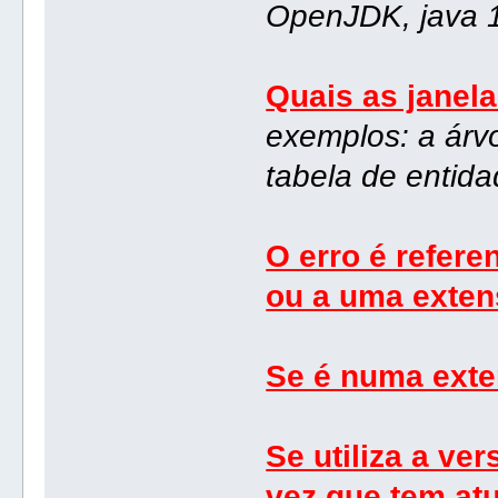
OpenJDK, java 1.
Quais as janel
exemplos: a árvo
tabela de entid
O erro é refere
ou a uma exte
Se é numa exte
Se utiliza a ve
vez que tem at