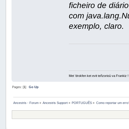
ficheiro de diár
com java.lang.N
exemplo, claro.
Met ’drokfen ket evit teñzorioù va Frankiz !
Pages: [
1
]
Go Up
Ancestris - Forum
»
Ancestris Support
»
PORTUGUÊS
»
Como reportar um erro