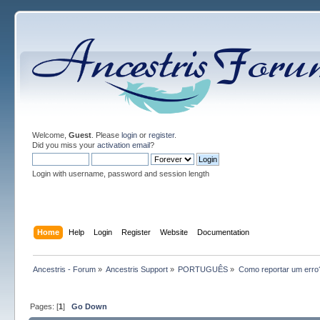
Welcome,
Guest
. Please
login
or
register
.
Did you miss your
activation email
?
Login with username, password and session length
Home
Help
Login
Register
Website
Documentation
Ancestris - Forum
»
Ancestris Support
»
PORTUGUÊS
»
Como reportar um erro
Pages: [
1
]
Go Down