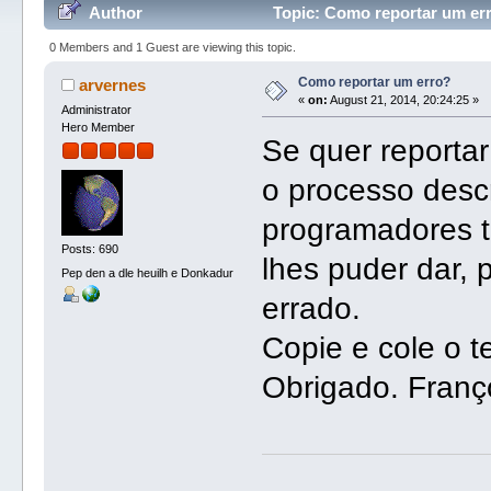
Author
Topic: Como reportar um er
0 Members and 1 Guest are viewing this topic.
Como reportar um erro?
arvernes
«
on:
August 21, 2014, 20:24:25 »
Administrator
Hero Member
Se quer reportar
o processo descr
programadores 
Posts: 690
lhes puder dar, 
Pep den a dle heuilh e Donkadur
errado.
Copie e cole o t
Obrigado. Franç