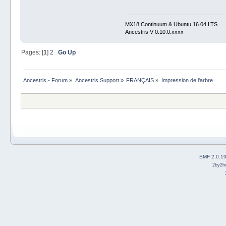
MX18 Continuum & Ubuntu 16.04 LTS
Ancestris V 0.10.0.xxxx
Pages: [
1
]
2
Go Up
Ancestris - Forum
»
Ancestris Support
»
FRANÇAIS
»
Impression de l'arbre
SMF 2.0.1
2by2h