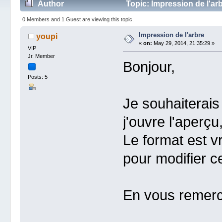
Author
Topic: Impression de l'ar
0 Members and 1 Guest are viewing this topic.
Impression de l'arbre
youpi
«
on:
May 29, 2014, 21:35:29 »
VIP
Jr. Member
Bonjour,
Posts: 5
Je souhaiterai
j'ouvre l'aperçu
Le format est v
pour modifier c
En vous remerc