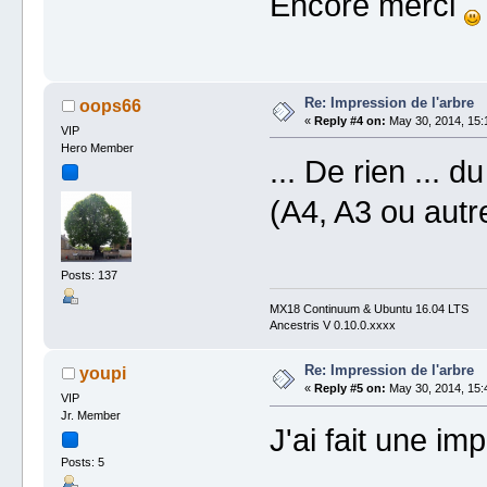
Encore merci
Re: Impression de l'arbre
oops66
«
Reply #4 on:
May 30, 2014, 15:
VIP
Hero Member
... De rien ...
(A4, A3 ou autr
Posts: 137
MX18 Continuum & Ubuntu 16.04 LTS
Ancestris V 0.10.0.xxxx
Re: Impression de l'arbre
youpi
«
Reply #5 on:
May 30, 2014, 15:
VIP
Jr. Member
J'ai fait une i
Posts: 5