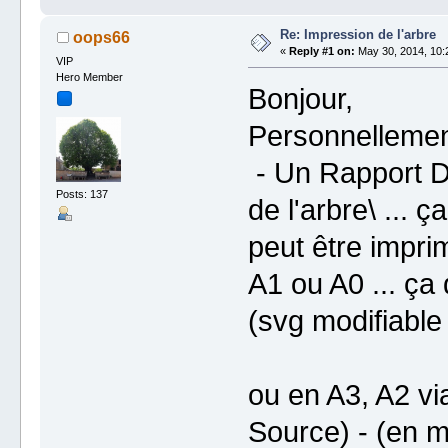
Re: Impression de l'arbre
oops66
«
Reply #1 on:
May 30, 2014, 10:
VIP
Hero Member
Bonjour,
Personnellement
- Un Rapport 
Posts: 137
de l'arbre\ ... ç
peut être impri
A1 ou A0 ... ça
(svg modifiable 
ou en A3, A2 vi
Source) - (en m