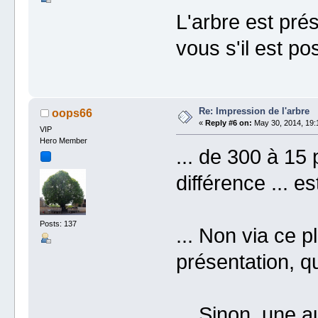
L'arbre est pré
vous s'il est po
Re: Impression de l'arbre
oops66
«
Reply #6 on:
May 30, 2014, 19:
VIP
Hero Member
... de 300 à 15
différence ... est
Posts: 137
... Non via ce p
présentation, qu
... Sinon, une au