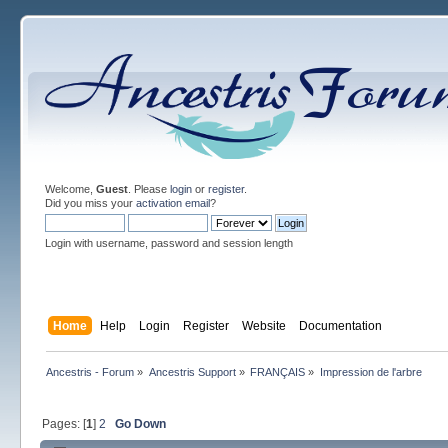
Welcome,
Guest
. Please
login
or
register
.
Did you miss your
activation email
?
Login with username, password and session length
Home
Help
Login
Register
Website
Documentation
Ancestris - Forum
»
Ancestris Support
»
FRANÇAIS
»
Impression de l'arbre
Pages: [
1
]
2
Go Down