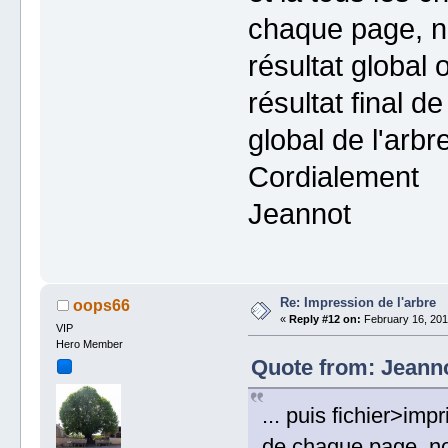
chaque page, n
résultat global 
résultat final d
global de l'arbre
Cordialement
Jeannot
Re: Impression de l'arbre
oops66
«
Reply #12 on:
February 16, 201
VIP
Hero Member
Quote from: Jeanno
... puis fichier>imp
de chaque page, no