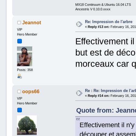
MX18 Continuum & Ubuntu 16.04 LTS
Ancestris V 0.10.0.xxxx
Re: Impression de l'arbre
Jeannot
«
Reply #13 on:
February 16, 201
VIP
Hero Member
Effectivement i
but est de déco
morceaux car q
Posts: 358
Re : Re: Impression de l'ar
oops66
«
Reply #14 on:
February 16, 201
VIP
Hero Member
Quote from: Jeanno
Effectivement il n'
découper et assemb