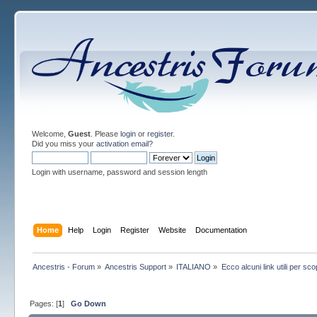
Welcome,
Guest
. Please
login
or
register
.
Did you miss your
activation email
?
Login with username, password and session length
Home
Help
Login
Register
Website
Documentation
Ancestris - Forum
»
Ancestris Support
»
ITALIANO
»
Ecco alcuni link utili per sc
Pages: [
1
]
Go Down