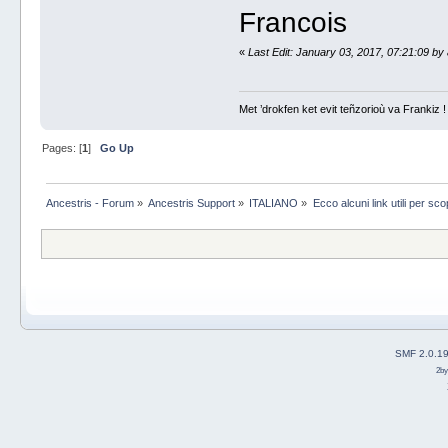
Francois
«
Last Edit: January 03, 2017, 07:21:09 by
Met ’drokfen ket evit teñzorioù va Frankiz !
Pages: [
1
]
Go Up
Ancestris - Forum
»
Ancestris Support
»
ITALIANO
»
Ecco alcuni link utili per sc
SMF 2.0.1
2b