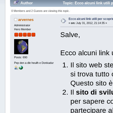
Author
Topic: Ecco alcuni link utili
0 Members and 2 Guests are viewing this topic.
Ecco alcuni link utili per scopr
arvernes
«
on:
July 31, 2012, 21:14:35 »
Administrator
Hero Member
Salve,
Ecco alcuni link u
Posts: 690
Il sito web st
Pep den a dle heuilh e Donkadur
si trova tutto
Questo sito è
Il
sito di svi
per sapere co
partecipare al