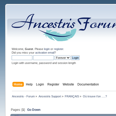
Welcome,
Guest
. Please
login
or
register
.
Did you miss your
activation email
?
Login with username, password and session length
Home
Help
Login
Register
Website
Documentation
Ancestris - Forum
»
Ancestris Support
»
FRANÇAIS
»
Où trouve t'on .....?
Pages: [
1
]
Go Down