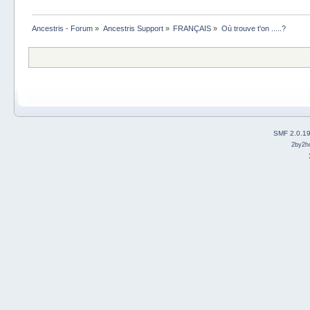
Ancestris - Forum
»
Ancestris Support
»
FRANÇAIS
»
Où trouve t'on .....?
SMF 2.0.1
2by2h