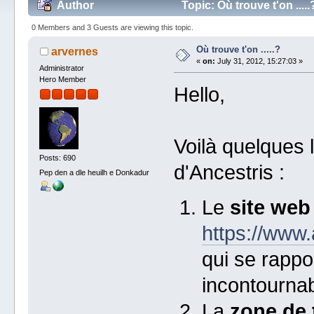
Author
Topic: Où trouve t'on ....
0 Members and 3 Guests are viewing this topic.
Où trouve t'on .....?
arvernes
«
on:
July 31, 2012, 15:27:03 »
Administrator
Hero Member
Hello,
Voilà quelques 
Posts: 690
d'Ancestris :
Pep den a dle heuilh e Donkadur
Le
site web
https://www.
qui se rappo
incontournab
La
zone de