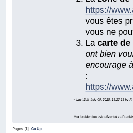
https://www.
vous êtes pr
vous ne pouv
La
carte de 
ont bien vou
encourage à 
:
https://www.
«
Last Edit: July 09, 2025, 19:23:33 by F
Met ’drokfen ket evit teñzorioù va Frankiz
Pages: [
1
]
Go Up