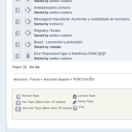
Started by
adelino madeira
Antepassados comuns
Started by
adelino madeira
Mensagem importante: Aumentar a visibilidade do Ancestris.
Started by
mother10
Registos / fontes
Started by
adelino madeira
Brasil - Lannerdal-Landerdahl
Started by crlander
Erro:"Impossível ligar a feferência FAMC@@"
Started by
adelino madeira
Pages: [
1
]
Go Up
Ancestris - Forum
»
Ancestris Support
»
PORTUGUÊS
Normal Topic
Locked Topic
Sticky Topic
Hot Topic (More than 15 replies)
Poll
Very Hot Topic (More than 25 replies)