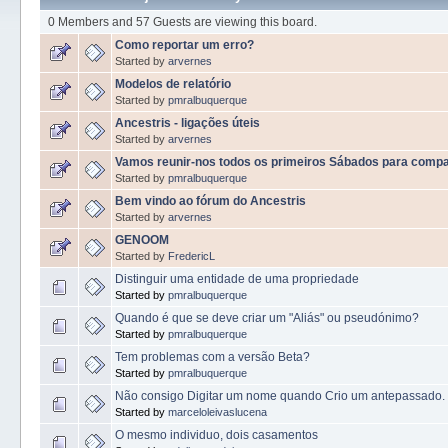
0 Members and 57 Guests are viewing this board.
Como reportar um erro?
Started by
arvernes
Modelos de relatório
Started by
pmralbuquerque
Ancestris - ligações úteis
Started by
arvernes
Vamos reunir-nos todos os primeiros Sábados para compa
Started by
pmralbuquerque
Bem vindo ao fórum do Ancestris
Started by
arvernes
GENOOM
Started by
FredericL
Distinguir uma entidade de uma propriedade
Started by
pmralbuquerque
Quando é que se deve criar um "Aliás" ou pseudónimo?
Started by
pmralbuquerque
Tem problemas com a versão Beta?
Started by
pmralbuquerque
Não consigo Digitar um nome quando Crio um antepassado.
Started by
marceloleivaslucena
O mesmo individuo, dois casamentos