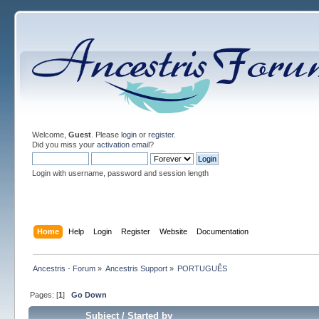
Welcome,
Guest
. Please
login
or
register
.
Did you miss your
activation email
?
Login with username, password and session length
Home
Help
Login
Register
Website
Documentation
Ancestris - Forum
»
Ancestris Support
»
PORTUGUÊS
Pages: [
1
]
Go Down
Subject
/
Started by