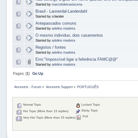
Started by
marceloleivaslucena
Brasil - Lannerdal-Landerdahl
Started by crlander
Antepassados comuns
Started by
adelino madeira
O mesmo individuo, dois casamentos
Started by
adelino madeira
Registos / fontes
Started by
adelino madeira
Erro:"Impossível ligar a feferência FAMC@@"
Started by
adelino madeira
Pages: [
1
]
Go Up
Ancestris - Forum
»
Ancestris Support
»
PORTUGUÊS
Normal Topic
Locked Topic
Sticky Topic
Hot Topic (More than 15 replies)
Poll
Very Hot Topic (More than 25 replies)