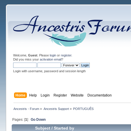
Welcome,
Guest
. Please
login
or
register
.
Did you miss your
activation email
?
Login with username, password and session length
Home
Help
Login
Register
Website
Documentation
Ancestris - Forum
»
Ancestris Support
»
PORTUGUÊS
Pages: [
1
]
Go Down
Subject
/
Started by