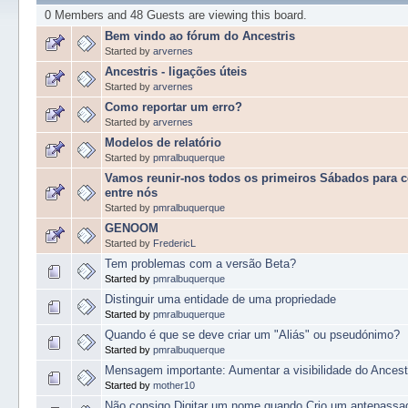
0 Members and 48 Guests are viewing this board.
Bem vindo ao fórum do Ancestris
Started by
arvernes
Ancestris - ligações úteis
Started by
arvernes
Como reportar um erro?
Started by
arvernes
Modelos de relatório
Started by
pmralbuquerque
Vamos reunir-nos todos os primeiros Sábados para 
entre nós
Started by
pmralbuquerque
GENOOM
Started by
FredericL
Tem problemas com a versão Beta?
Started by
pmralbuquerque
Distinguir uma entidade de uma propriedade
Started by
pmralbuquerque
Quando é que se deve criar um "Aliás" ou pseudónimo?
Started by
pmralbuquerque
Mensagem importante: Aumentar a visibilidade do Ancestr
Started by
mother10
Não consigo Digitar um nome quando Crio um antepassa