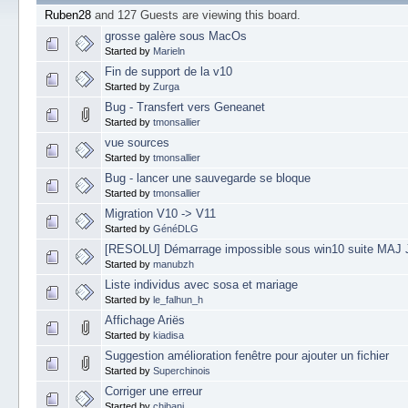
Ruben28
and 127 Guests are viewing this board.
grosse galère sous MacOs
Started by
Marieln
Fin de support de la v10
Started by
Zurga
Bug - Transfert vers Geneanet
Started by
tmonsallier
vue sources
Started by
tmonsallier
Bug - lancer une sauvegarde se bloque
Started by
tmonsallier
Migration V10 -> V11
Started by
GénéDLG
[RESOLU] Démarrage impossible sous win10 suite MAJ
Started by
manubzh
Liste individus avec sosa et mariage
Started by
le_falhun_h
Affichage Ariës
Started by
kiadisa
Suggestion amélioration fenêtre pour ajouter un fichier
Started by
Superchinois
Corriger une erreur
Started by
chibani