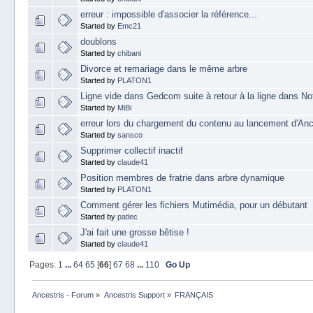
erreur : impossible d'associer la référence...
Started by
Emc21
doublons
Started by
chibani
Divorce et remariage dans le même arbre
Started by
PLATON1
Ligne vide dans Gedcom suite à retour à la ligne dans N
Started by
MiBi
erreur lors du chargement du contenu au lancement d'Anc
Started by
sansco
Supprimer collectif inactif
Started by
claude41
Position membres de fratrie dans arbre dynamique
Started by
PLATON1
Comment gérer les fichiers Mutimédia, pour un débutant
Started by
patlec
J'ai fait une grosse bêtise !
Started by
claude41
Pages:
1
...
64
65
[
66
]
67
68
...
110
Go Up
Ancestris - Forum
»
Ancestris Support
»
FRANÇAIS