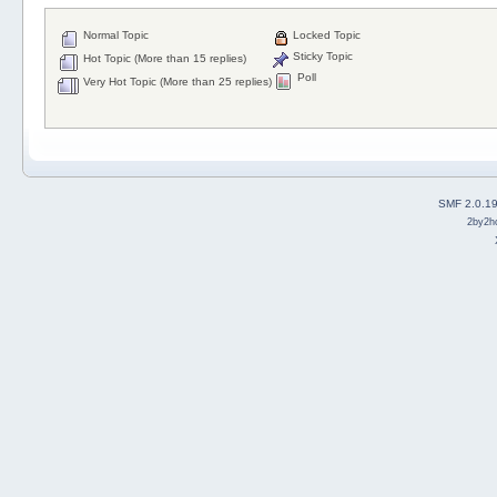
Normal Topic
Locked Topic
Sticky Topic
Hot Topic (More than 15 replies)
Poll
Very Hot Topic (More than 25 replies)
SMF 2.0.1
2by2h