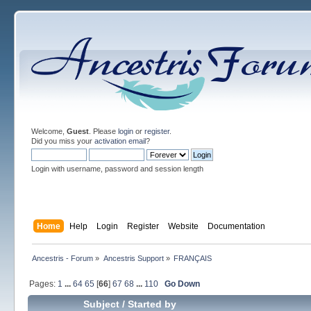
Welcome,
Guest
. Please
login
or
register
.
Did you miss your
activation email
?
Login with username, password and session length
Home
Help
Login
Register
Website
Documentation
Ancestris - Forum
»
Ancestris Support
»
FRANÇAIS
Pages:
1
...
64
65
[
66
]
67
68
...
110
Go Down
Subject
/
Started by