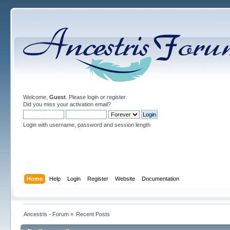
Welcome,
Guest
. Please
login
or
register
.
Did you miss your
activation email
?
Login with username, password and session length
Home
Help
Login
Register
Website
Documentation
Ancestris - Forum
»
Recent Posts