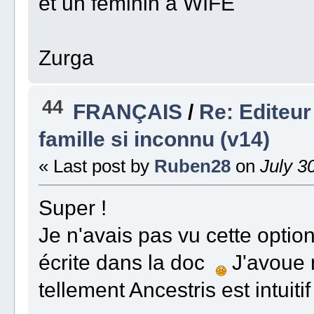
et un féminin à WIFE
Zurga
44
FRANÇAIS
/
Re: Editeur
famille si inconnu (v14)
« Last post by
Ruben28
on
July 30
Super !
Je n'avais pas vu cette option 
écrite dans la doc
J'avoue n
tellement Ancestris est intuitif