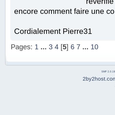
reverifie on ne sait
encore comment faire une copi
Cordialement Pierre31
Pages:
1
...
3
4
[
5
]
6
7
...
10
SMF 2.0.1
2by2host.co