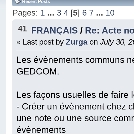
Recent Posts
Pages:
1
...
3
4
[
5
]
6
7
...
10
41
FRANÇAIS
/
Re: Acte no
« Last post by
Zurga
on
July 30, 2
Les évènements communs ne 
GEDCOM.
Les façons usuelles de faire 
- Créer un évènement chez c
une note ou une source commu
évènements