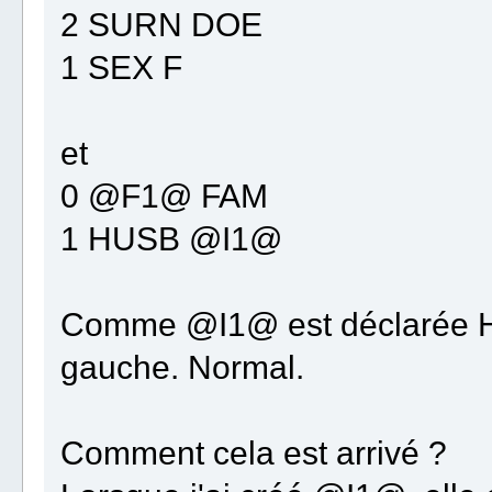
2 SURN DOE
1 SEX F
et
0 @F1@ FAM
1 HUSB @I1@
Comme @I1@ est déclarée H
gauche. Normal.
Comment cela est arrivé ?