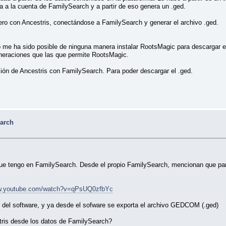
 a la cuenta de FamilySearch y a partir de eso genera un .ged.
o con Ancestris, conectándose a FamilySearch y generar el archivo .ged.
o me ha sido posible de ninguna manera instalar RootsMagic para descargar 
neraciones que las que permite RootsMagic.
ción de Ancestris con FamilySearch. Para poder descargar el .ged.
arch
que tengo en FamilySearch. Desde el propio FamilySearch, mencionan que para
ww.youtube.com/watch?v=qPsUQ0zfbYc
 del software, y ya desde el sofware se exporta el archivo GEDCOM (.ged)
stris desde los datos de FamilySearch?