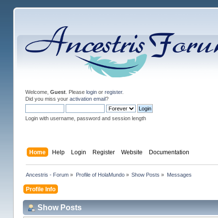
Welcome,
Guest
. Please
login
or
register
.
Did you miss your
activation email
?
Login with username, password and session length
Home
Help
Login
Register
Website
Documentation
Ancestris - Forum
»
Profile of HolaMundo
»
Show Posts
»
Messages
Profile Info
Show Posts