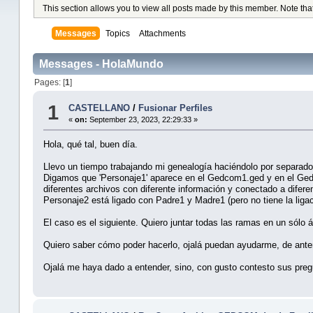
This section allows you to view all posts made by this member. Note tha
Messages
Topics
Attachments
Messages - HolaMundo
Pages: [
1
]
1
CASTELLANO
/
Fusionar Perfiles
«
on:
September 23, 2023, 22:29:33 »
Hola, qué tal, buen día.
Llevo un tiempo trabajando mi genealogía haciéndolo por separado e
Digamos que 'Personaje1' aparece en el Gedcom1.ged y en el Gedc
diferentes archivos con diferente información y conectado a dif
Personaje2 está ligado con Padre1 y Madre1 (pero no tiene la liga
El caso es el siguiente. Quiero juntar todas las ramas en un sólo á
Quiero saber cómo poder hacerlo, ojalá puedan ayudarme, de an
Ojalá me haya dado a entender, sino, con gusto contesto sus preg