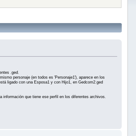
entes .ged.
ismo personaje (en todos es 'Personaje1'), aparece en los
1 está ligado con una Esposa1 y con Hijo1, en Gedcom2.ged
 información que tiene ese perfil en los diferentes archivos.