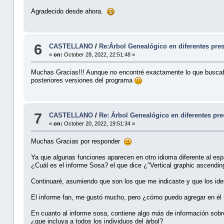
Agradecido desde ahora.
6
CASTELLANO
/
Re:Árbol Genealógico en diferentes pre
«
on:
October 28, 2022, 22:51:48 »
Muchas Gracias!!! Aunque no encontré exactamente lo que buscaba,
posteriores versiones del programa
7
CASTELLANO
/
Re: Árbol Genealógico en diferentes pr
«
on:
October 20, 2022, 19:51:34 »
Muchas Gracias por responder
Ya que algunas funciones aparecen en otro idioma diferente al espa
¿Cuál es el informe Sosa? el que dice ¿"Vertical graphic ascendin
Continuaré, asumiendo que son los que me indicaste y que los ide
El informe fan, me gustó mucho, pero ¿cómo puedo agregar en él (o
En cuanto al informe sosa, contiene algo más de información sobre
¿que incluya a todos los individuos del árbol?