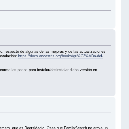
o, respecto de algunas de las mejoras y de las actualizaciones.
nstalación:
https://docs.ancestris.org/books/gu%C3%ADa-del-
icarme los pasos para instalar/desinstalar dicha versión en
n tercero, que es RootsMagic. Osea que FamilySearch no arroja un