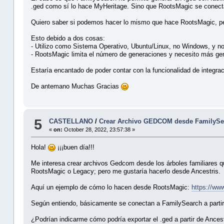
.ged como sí lo hace MyHeritage. Sino que RootsMagic se conecta
Quiero saber si podemos hacer lo mismo que hace RootsMagic, per
Esto debido a dos cosas:
- Utilizo como Sistema Operativo, Ubuntu/Linux, no Windows, y n
- RootsMagic limita el número de generaciones y necesito más ge
Estaría encantado de poder contar con la funcionalidad de integra
De antemano Muchas Gracias
5
CASTELLANO
/
Crear Archivo GEDCOM desde FamilySe
«
on:
October 28, 2022, 23:57:38 »
Hola!
¡¡¡buen día!!!
Me interesa crear archivos Gedcom desde los árboles familiares 
RootsMagic o Legacy; pero me gustaría hacerlo desde Ancestris.
Aquí un ejemplo de cómo lo hacen desde RootsMagic:
https://w
Según entiendo, básicamente se conectan a FamilySearch a partir
¿Podrían indicarme cómo podría exportar el .ged a partir de Ance