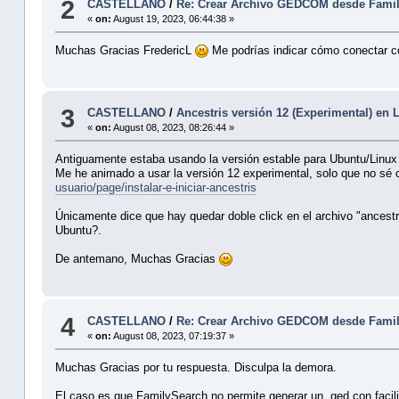
2
CASTELLANO
/
Re: Crear Archivo GEDCOM desde Fami
«
on:
August 19, 2023, 06:44:38 »
Muchas Gracias FredericL
Me podrías indicar cómo conectar c
3
CASTELLANO
/
Ancestris versión 12 (Experimental) en 
«
on:
August 08, 2023, 08:26:44 »
Antiguamente estaba usando la versión estable para Ubuntu/Linux q
Me he animado a usar la versión 12 experimental, solo que no sé c
usuario/page/instalar-e-iniciar-ancestris
Únicamente dice que hay quedar doble click en el archivo "ancestris
Ubuntu?.
De antemano, Muchas Gracias
4
CASTELLANO
/
Re: Crear Archivo GEDCOM desde Fami
«
on:
August 08, 2023, 07:19:37 »
Muchas Gracias por tu respuesta. Disculpa la demora.
El caso es que FamilySearch no permite generar un .ged con facili