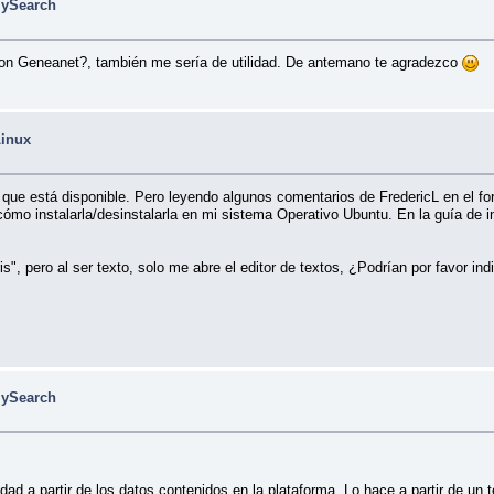
lySearch
on Geneanet?, también me sería de utilidad. De antemano te agradezco
Linux
ue está disponible. Pero leyendo algunos comentarios de FredericL en el for
ómo instalarla/desinstalarla en mi sistema Operativo Ubuntu. En la guía de i
", pero al ser texto, solo me abre el editor de textos, ¿Podrían por favor ind
lySearch
dad a partir de los datos contenidos en la plataforma. Lo hace a partir de u