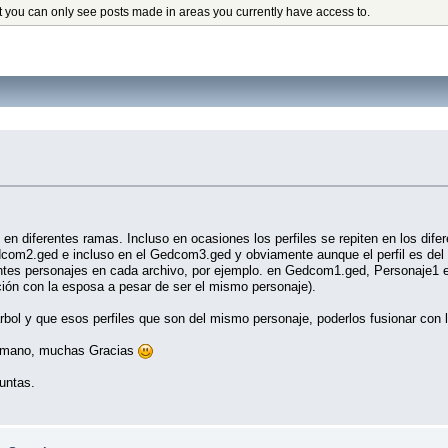
t you can only see posts made in areas you currently have access to.
n diferentes ramas. Incluso en ocasiones los perfiles se repiten en los difer
om2.ged e incluso en el Gedcom3.ged y obviamente aunque el perfil es del m
erentes personajes en cada archivo, por ejemplo. en Gedcom1.ged, Personaje
ción con la esposa a pesar de ser el mismo personaje).
rbol y que esos perfiles que son del mismo personaje, poderlos fusionar con la
temano, muchas Gracias
untas.