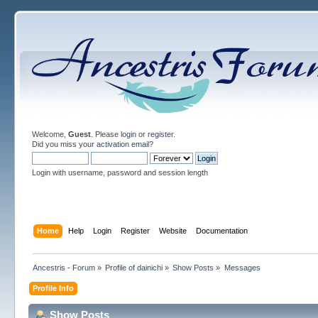
Welcome,
Guest
. Please
login
or
register
.
Did you miss your
activation email
?
Login with username, password and session length
Home
Help
Login
Register
Website
Documentation
Ancestris - Forum
»
Profile of dainichi
»
Show Posts
»
Messages
Profile Info
Show Posts