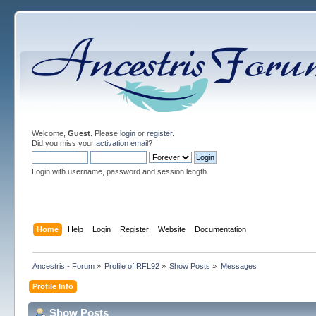
Welcome,
Guest
. Please
login
or
register
.
Did you miss your
activation email
?
Login with username, password and session length
Home
Help
Login
Register
Website
Documentation
Ancestris - Forum
»
Profile of RFL92
»
Show Posts
»
Messages
Profile Info
Show Posts