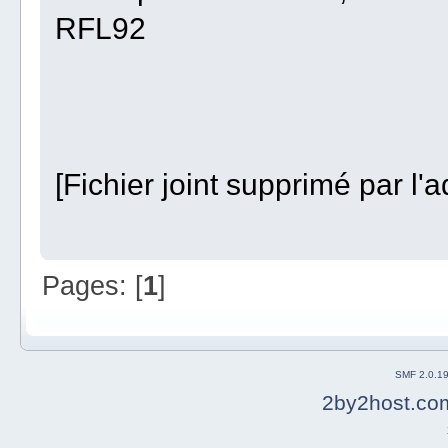
RFL92
[Fichier joint supprimé par l'a
Pages: [
1
]
SMF 2.0.1
2by2host.co