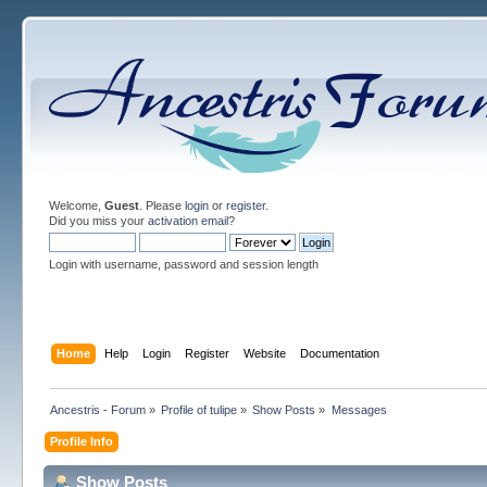
Welcome,
Guest
. Please
login
or
register
.
Did you miss your
activation email
?
Login with username, password and session length
Home
Help
Login
Register
Website
Documentation
Ancestris - Forum
»
Profile of tulipe
»
Show Posts
»
Messages
Profile Info
Show Posts