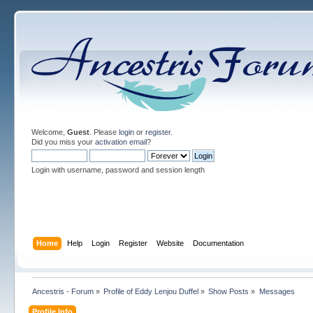
Welcome,
Guest
. Please
login
or
register
.
Did you miss your
activation email
?
Login with username, password and session length
Home
Help
Login
Register
Website
Documentation
Ancestris - Forum
»
Profile of Eddy Lenjou Duffel
»
Show Posts
»
Messages
Profile Info