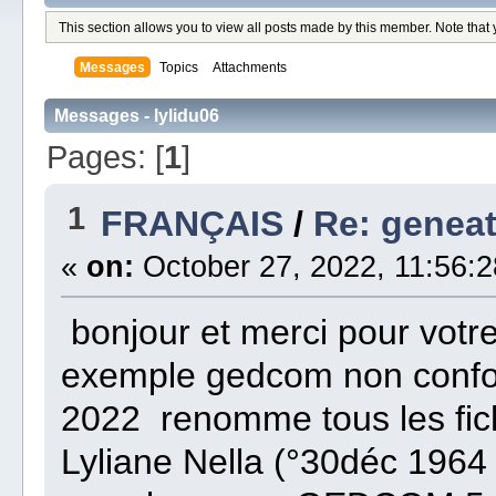
This section allows you to view all posts made by this member. Note that
Messages
Topics
Attachments
Messages - lylidu06
Pages: [
1
]
1
FRANÇAIS
/
Re: geneat
«
on:
October 27, 2022, 11:56:2
bonjour et merci pour votr
exemple gedcom non confo
2022 renomme tous les fichi
Lyliane Nella (°30déc 1964