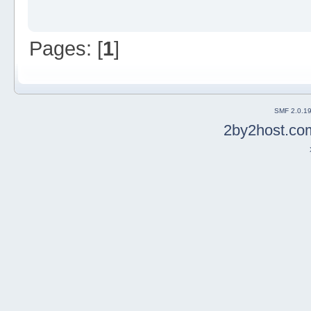
Pages: [
1
]
SMF 2.0.1
2by2host.co