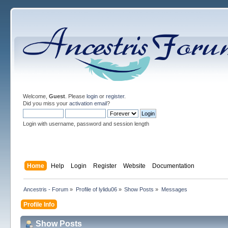
Welcome,
Guest
. Please
login
or
register
.
Did you miss your
activation email
?
Login with username, password and session length
Home
Help
Login
Register
Website
Documentation
Ancestris - Forum
»
Profile of lylidu06
»
Show Posts
»
Messages
Profile Info
Show Posts