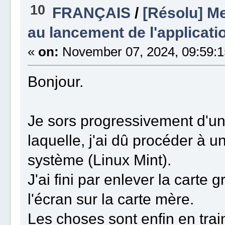
Linux...
10
FRANÇAIS
/
[Résolu] M
===============================================================
openjdk version "21.0.4" 2024-07-16
OpenJDK Runtime Environment (build 21.0.4+7-Ubuntu-1ubuntu224.0
au lancement de l'applicati
OpenJDK 64-Bit Server VM (build 21.0.4+7-Ubuntu-1ubuntu224.04, 
===============================================================
«
on:
November 07, 2024, 09:59:1
Found JAVA executable in PATH
JAVA is installed.
JAVA version is more than 1.8
jdkhome was left empty.
Bonjour.
Defining clusters:
clusters=/home/yves/AncestrisAppli/ancestris/ancestris:/home/y
Defining exec command:
Je sors progressivement d'une
nbexec=./../platform/lib/nbexec
Running exec command:
laquelle, j'ai dû procéder à 
=> Linux system detected...
système (Linux Mint).
Command to be executed:
exec /bin/bash './../platform/lib/nbexec' --jdkhome '' --clust
J'ai fini par enlever la carte
l'écran sur la carte mère.
Les choses sont enfin en train