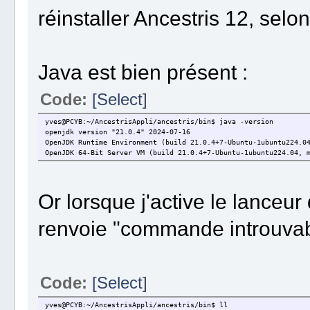
réinstaller Ancestris 12, selo
Java est bien présent :
Code:
[Select]
yves@PCYB:~/AncestrisAppli/ancestris/bin$ java -version
openjdk version "21.0.4" 2024-07-16
OpenJDK Runtime Environment (build 21.0.4+7-Ubuntu-1ubuntu224.0
OpenJDK 64-Bit Server VM (build 21.0.4+7-Ubuntu-1ubuntu224.04, 
Or lorsque j'active le lanceur
renvoie "commande introuvab
Code:
[Select]
yves@PCYB:~/AncestrisAppli/ancestris/bin$ ll