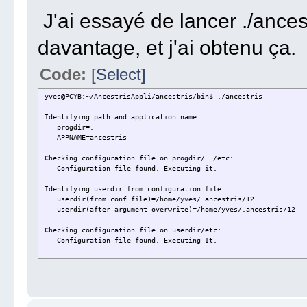
J'ai essayé de lancer ./ances
davantage, et j'ai obtenu ça.
Code:
[Select]
yves@PCYB:~/AncestrisAppli/ancestris/bin$ ./ancestris
Identifying path and application name:
progdir=.
APPNAME=ancestris
Checking configuration file on progdir/../etc:
Configuration file found. Executing it.
Identifying userdir from configuration file:
userdir(from conf file)=/home/yves/.ancestris/12
userdir(after argument overwrite)=/home/yves/.ancestris/12
Checking configuration file on userdir/etc:
Configuration file found. Executing It.
Checking if jdkhome is defined: (for MacOS, /Contents/Home shou
jdkhome=
jdkhome not defined.
Checking JAVA presence