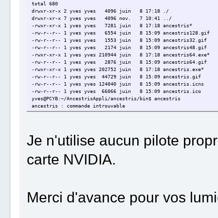
total 680
drwxr-xr-x 2 yves yves 4096 juin 8 17:18 ./
drwxr-xr-x 7 yves yves 4096 nov. 7 10:41 ../
-rwxr-xr-x 1 yves yves 7281 juin 8 17:18 ancestris*
-rw-r--r-- 1 yves yves 6554 juin 8 15:09 ancestris128.gif
-rw-r--r-- 1 yves yves 1553 juin 8 15:09 ancestris32.gif
-rw-r--r-- 1 yves yves 2174 juin 8 15:09 ancestris48.gif
-rwxr-xr-x 1 yves yves 210944 juin 8 17:18 ancestris64.exe*
-rw-r--r-- 1 yves yves 2876 juin 8 15:09 ancestris64.gif
-rwxr-xr-x 1 yves yves 202752 juin 8 17:18 ancestris.exe*
-rw-r--r-- 1 yves yves 44729 juin 8 15:09 ancestris.gif
-rw-r--r-- 1 yves yves 124040 juin 8 15:09 ancestris.icns
-rw-r--r-- 1 yves yves 66066 juin 8 15:09 ancestris.ico
yves@PCYB:~/AncestrisAppli/ancestris/bin$ ancestris
ancestris : commande introuvable
Je n'utilise aucun pilote propr
carte NVIDIA.
Merci d'avance pour vos lumi