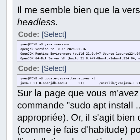
Il me semble bien que la versi
headless
.
Code:
[Select]
yves@PCYB:~$ java -version
openjdk version "21.0.4" 2024-07-16
OpenJDK Runtime Environment (build 21.0.4+7-Ubuntu-1ubuntu224.0
OpenJDK 64-Bit Server VM (build 21.0.4+7-Ubuntu-1ubuntu224.04, 
Code:
[Select]
yves@PCYB:~$ update-java-alternatives -l
java-1.21.0-openjdk-amd64 2111 /usr/lib/jvm/java-1.21.0
Sur la page que vous m'avez i
commande "sudo apt install ...
appropriée). Or, il s'agit bie
(comme je fais d'habitude) po