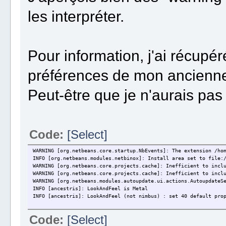
les interpréter.
Pour information, j'ai récupé
préférences de mon ancienne i
Peut-être que je n'aurais pas 
Code:
[Select]
WARNING [org.netbeans.core.startup.NbEvents]: The extension /ho
INFO [org.netbeans.modules.netbinox]: Install area set to file:
WARNING [org.netbeans.core.projects.cache]: Inefficient to incl
WARNING [org.netbeans.core.projects.cache]: Inefficient to incl
WARNING [org.netbeans.modules.autoupdate.ui.actions.AutoupdateS
INFO [ancestris]: LookAndFeel is Metal
INFO [ancestris]: LookAndFeel (not nimbus) : set 40 default pro
Code:
[Select]