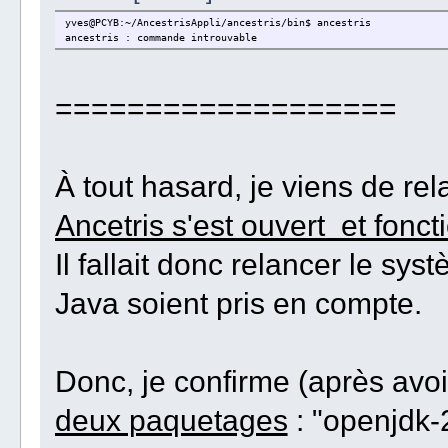
yves@PCYB:~/AncestrisAppli/ancestris/bin$ ancestris
ancestris : commande introuvable
===================
À tout hasard, je viens de rel
Ancetris s'est ouvert et fonc
Il fallait donc relancer le s
Java soient pris en compte.
Donc, je confirme (après avoi
deux paquetages
: "openjdk-