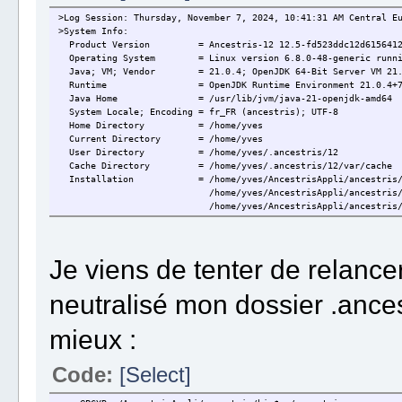
>Log Session: Thursday, November 7, 2024, 10:41:31 AM Central E
>System Info:
Product Version = Ancestris-12 12.5-fd523ddc12d6156412d7
Operating System = Linux version 6.8.0-48-generic runnin
Java; VM; Vendor = 21.0.4; OpenJDK 64-Bit Server VM 21.0.4
Runtime = OpenJDK Runtime Environment 21.0.4+7-Ubu
Java Home = /usr/lib/jvm/java-21-openjdk-amd64
System Locale; Encoding = fr_FR (ancestris); UTF-8
Home Directory = /home/yves
Current Directory = /home/yves
User Directory = /home/yves/.ancestris/12
Cache Directory = /home/yves/.ancestris/12/var/cache
Installation = /home/yves/AncestrisAppli/ancestris/a
/home/yves/AncestrisAppli/ancestris/ha
/home/yves/AncestrisAppli/ancestris/pla
Je viens de tenter de relance
neutralisé mon dossier .ances
mieux :
Code:
[Select]