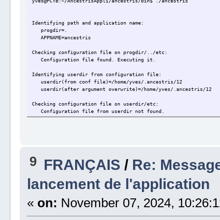
yves@PCYB:~/AncestrisAppli/ancestris/bin$ ./ancestris
Identifying path and application name:
progdir=.
APPNAME=ancestris
Checking configuration file on progdir/../etc:
Configuration file found. Executing it.
Identifying userdir from configuration file:
userdir(from conf file)=/home/yves/.ancestris/12
userdir(after argument overwrite)=/home/yves/.ancestris/12
Checking configuration file on userdir/etc:
Configuration file from userdir not found.
Checking if jdkhome is defined: (for MacOS, /Contents/Home shou
jdkhome=
jdkhome not defined.
Checking JAVA presence
9
FRANÇAIS
/
Re: Message
Linux...
===============================================================
openjdk version "21.0.4" 2024-07-16
lancement de l'application
OpenJDK Runtime Environment (build 21.0.4+7-Ubuntu-1ubuntu224.0
OpenJDK 64-Bit Server VM (build 21.0.4+7-Ubuntu-1ubuntu224.04, 
«
on:
November 07, 2024, 10:26:1
===============================================================
Found JAVA executable in PATH
JAVA is installed.