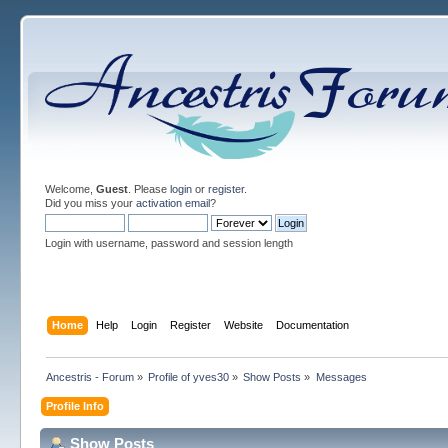
Welcome,
Guest
. Please
login
or
register
.
Did you miss your
activation email
?
Login with username, password and session length
Home
Help
Login
Register
Website
Documentation
Ancestris - Forum
»
Profile of yves30
»
Show Posts
»
Messages
Profile Info
Show Posts