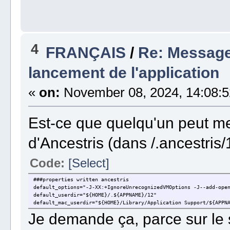
4
FRANÇAIS
/
Re: Message
lancement de l'application
«
on:
November 08, 2024, 14:08:5
Est-ce que quelqu'un peut me 
d'Ancestris (dans /.ancestris/
Code:
[Select]
###properties written ancestris
default_options="-J-XX:+IgnoreUnrecognizedVMOptions -J--add-ope
default_userdir="${HOME}/.${APPNAME}/12"
default_mac_userdir="${HOME}/Library/Application Support/${APPN
Je demande ça, parce sur le si