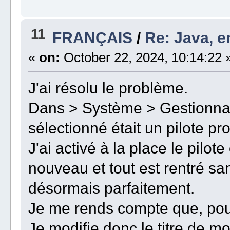
11
FRANÇAIS
/
Re: Java, e
«
on:
October 22, 2024, 10:14:22 
J'ai résolu le problème.
Dans > Système > Gestionnaire
sélectionné était un pilote p
J'ai activé à la place le pilo
nouveau et tout est rentré san
désormais parfaitement.
Je me rends compte que, pour 
Je modifie donc le titre de m