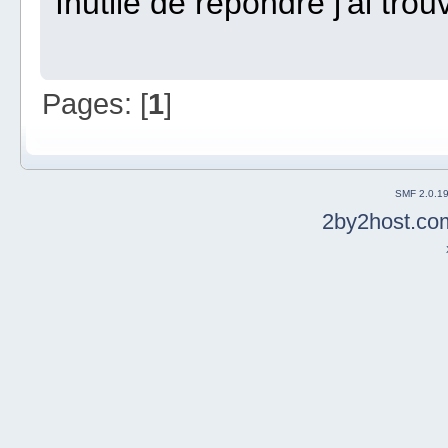
Inutile de répondre j'ai trou
Pages: [
1
]
SMF 2.0.1
2by2host.co