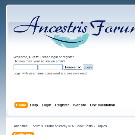
Welcome,
Guest
. Please
login
or
register
.
Did you miss your
activation email
?
Login with username, password and session length
Home
Help
Login
Register
Website
Documentation
Ancestris - Forum
»
Profile of lebray78
»
Show Posts
»
Topics
Profile Info