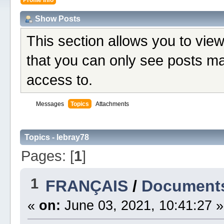
Show Posts
This section allows you to vie
that you can only see posts ma
access to.
Messages
Topics
Attachments
Topics - lebray78
Pages: [
1
]
1
FRANÇAIS
/
Document
«
on:
June 03, 2021, 10:41:27 »