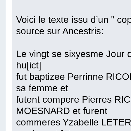
Voici le texte issu d’un " co
source sur Ancestris:
Le vingt se sixyesme Jour de
hu[ict]
fut baptizee Perrinne RIC
sa femme et
futent compere Pierres R
MOESNARD et furent
commeres Yzabelle LETE