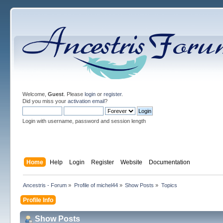
Welcome,
Guest
. Please
login
or
register
.
Did you miss your
activation email
?
Login with username, password and session length
Home
Help
Login
Register
Website
Documentation
Ancestris - Forum
»
Profile of michel44
»
Show Posts
»
Topics
Profile Info
Show Posts