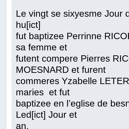
Le vingt se sixyesme Jour de
hu[ict]
fut baptizee Perrinne RIC
sa femme et
futent compere Pierres R
MOESNARD et furent
commeres Yzabelle LETE
maries et fut
baptizee en l’eglise de bes
Led[ict] Jour et
an.