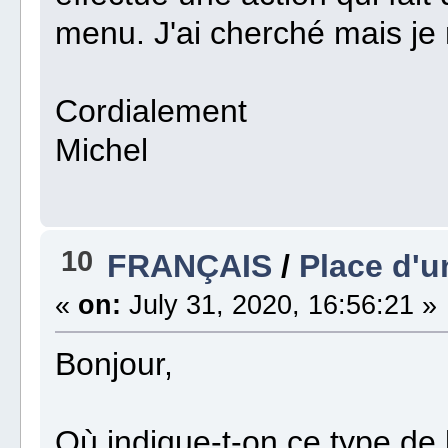
menu. J'ai cherché mais je n
Cordialement
Michel
10
FRANÇAIS
/
Place d'u
«
on:
July 31, 2020, 16:56:21 »
Bonjour,
Où indique-t-on ce type de l