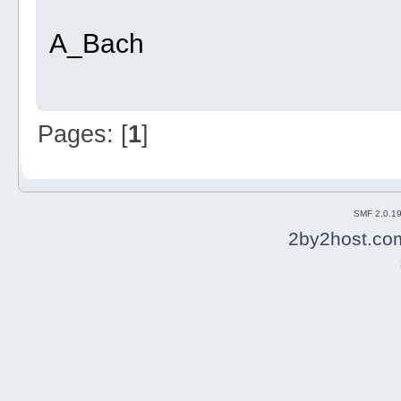
A_Bach
Pages: [
1
]
SMF 2.0.1
2by2host.co