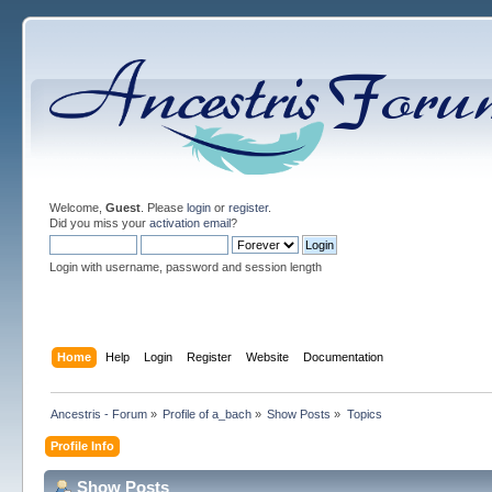
Welcome,
Guest
. Please
login
or
register
.
Did you miss your
activation email
?
Login with username, password and session length
Home
Help
Login
Register
Website
Documentation
Ancestris - Forum
»
Profile of a_bach
»
Show Posts
»
Topics
Profile Info
Show Posts