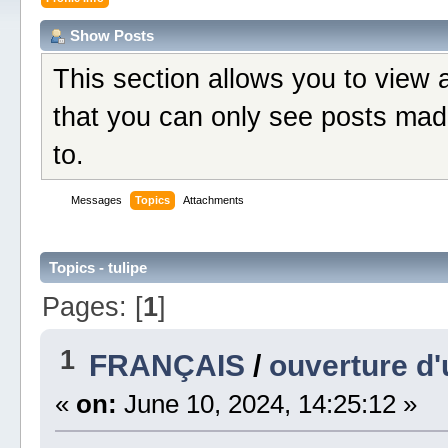
Show Posts
This section allows you to view 
that you can only see posts mad
to.
Messages
Topics
Attachments
Topics - tulipe
Pages: [
1
]
1
FRANÇAIS
/
ouverture d
«
on:
June 10, 2024, 14:25:12 »