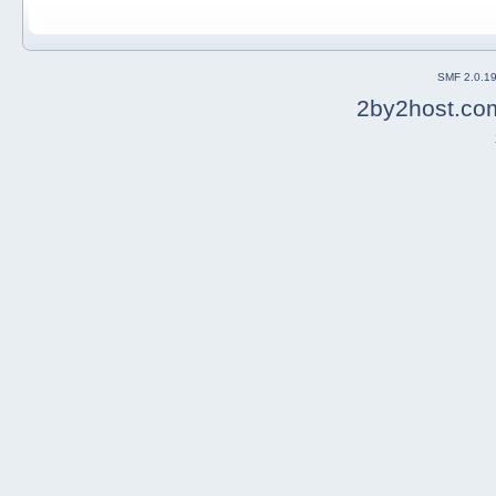
SMF 2.0.1
2by2host.co