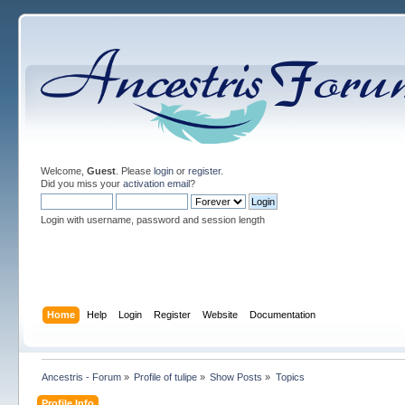
Welcome,
Guest
. Please
login
or
register
.
Did you miss your
activation email
?
Login with username, password and session length
Home
Help
Login
Register
Website
Documentation
Ancestris - Forum
»
Profile of tulipe
»
Show Posts
»
Topics
Profile Info