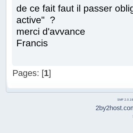
de ce fait faut il passer ob
active" ?
merci d'avvance
Francis
Pages: [
1
]
SMF 2.0.1
2by2host.co