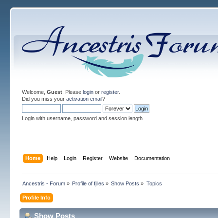
Welcome,
Guest
. Please
login
or
register
.
Did you miss your
activation email
?
Login with username, password and session length
Home
Help
Login
Register
Website
Documentation
Ancestris - Forum
»
Profile of fjlles
»
Show Posts
»
Topics
Profile Info
Show Posts