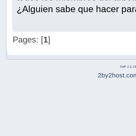
¿Alguien sabe que hacer para
Pages: [
1
]
SMF 2.0.1
2by2host.co