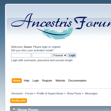
Welcome,
Guest
. Please
login
or
register
.
Did you miss your
activation email
?
Login with username, password and session length
Home
Help
Login
Register
Website
Documentation
Ancestris - Forum
»
Profile of Superchinois
»
Show Posts
»
Messages
Profile Info
Show Posts