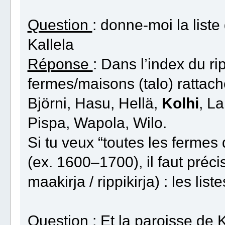
Question
: donne-moi la liste
Kallela
Réponse
: Dans l’index du ri
fermes/maisons (talo) rattaché
Björni, Hasu, Hellä,
Kolhi
, La
Pispa, Wapola, Wilo.
Si tu veux “toutes les fermes
(ex. 1600–1700), il faut préc
maakirja / rippikirja) : les li
Question
: Et la paroisse de 