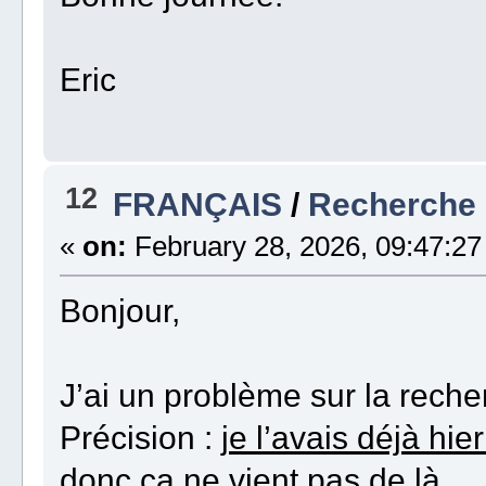
Eric
12
FRANÇAIS
/
Recherche M
«
on:
February 28, 2026, 09:47:27
Bonjour,
J’ai un problème sur la reche
Précision :
je l’avais déjà hie
donc ça ne vient pas de là
.