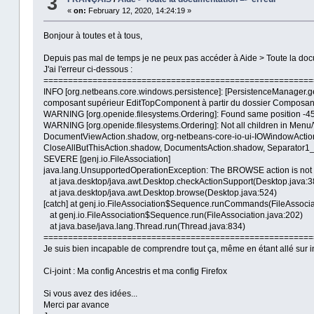
3
«
on:
February 12, 2020, 14:24:19 »
Bonjour à toutes et à tous,
Depuis pas mal de temps je ne peux pas accéder à Aide > Toute la doc
J'ai l'erreur ci-dessous :
=======================================================
INFO [org.netbeans.core.windows.persistence]: [PersistenceManager.g
composant supérieur EditTopComponent à partir du dossier Composan
WARNING [org.openide.filesystems.Ordering]: Found same position -4
WARNING [org.openide.filesystems.Ordering]: Not all children in Menu
DocumentViewAction.shadow, org-netbeans-core-io-ui-IOWindowAction
CloseAllButThisAction.shadow, DocumentsAction.shadow, Separator1_
SEVERE [genj.io.FileAssociation]
java.lang.UnsupportedOperationException: The BROWSE action is not s
at java.desktop/java.awt.Desktop.checkActionSupport(Desktop.java:3
at java.desktop/java.awt.Desktop.browse(Desktop.java:524)
[catch] at genj.io.FileAssociation$Sequence.runCommands(FileAssocia
at genj.io.FileAssociation$Sequence.run(FileAssociation.java:202)
at java.base/java.lang.Thread.run(Thread.java:834)
=======================================================
Je suis bien incapable de comprendre tout ça, même en étant allé sur in
Ci-joint : Ma config Ancestris et ma config Firefox
Si vous avez des idées...
Merci par avance