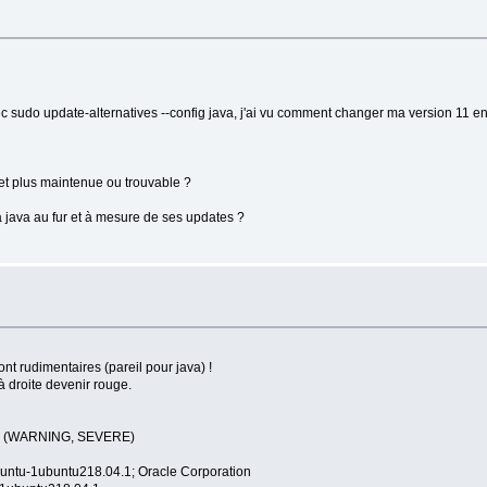
c sudo update-alternatives --config java, j'ai vu comment changer ma version 11 en
 et plus maintenue ou trouvable ?
a java au fur et à mesure de ses updates ?
t rudimentaires (pareil pour java) !
à droite devenir rouge.
rreurs (WARNING, SEVERE)
ntu-1ubuntu218.04.1; Oracle Corporation