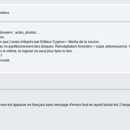
onnées
 dossiers : actes, photos…
nce.
os que j’avais intégrés par Editeur Cygnus > Media de la source.
ec re-partitionnement des disques. Réinstallation Ancestris + copie arborescence. C
le même, le logiciel ne peut plus faire le lien.
 ?
rcredi.
ure est apparue en français sans message d'erreur tout en ayant laissé les 2 langue