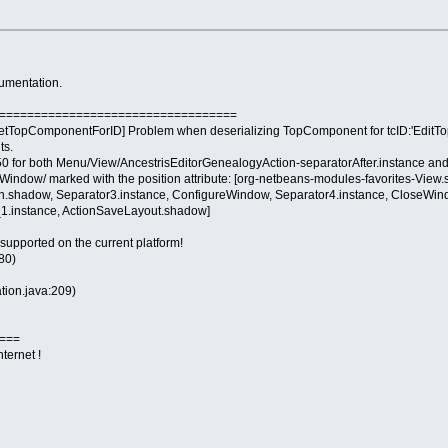
umentation.
==================================
etTopComponentForID] Problem when deserializing TopComponent for tcID:'EditTop
ts.
50 for both Menu/View/AncestrisEditorGenealogyAction-separatorAfter.instance a
/Window/ marked with the position attribute: [org-netbeans-modules-favorites-Vie
.shadow, Separator3.instance, ConfigureWindow, Separator4.instance, CloseWi
1.instance, ActionSaveLayout.shadow]
upported on the current platform!
80)
tion.java:209)
===
ternet !