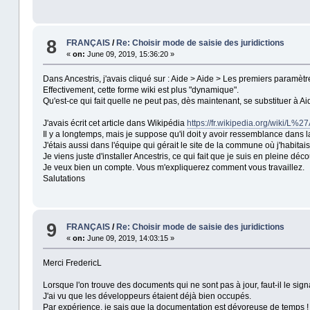
8
FRANÇAIS
/
Re: Choisir mode de saisie des juridictions
«
on:
June 09, 2019, 15:36:20 »
Dans Ancestris, j'avais cliqué sur : Aide > Aide > Les premiers paramètr
Effectivement, cette forme wiki est plus "dynamique".
Qu'est-ce qui fait quelle ne peut pas, dès maintenant, se substituer à Ai
J'avais écrit cet article dans Wikipédia
https://fr.wikipedia.org/wiki/
Il y a longtemps, mais je suppose qu'il doit y avoir ressemblance dans 
J'étais aussi dans l'équipe qui gérait le site de la commune où j'habitais
Je viens juste d'installer Ancestris, ce qui fait que je suis en pleine dé
Je veux bien un compte. Vous m'expliquerez comment vous travaillez.
Salutations
9
FRANÇAIS
/
Re: Choisir mode de saisie des juridictions
«
on:
June 09, 2019, 14:03:15 »
Merci FredericL
Lorsque l'on trouve des documents qui ne sont pas à jour, faut-il le sign
J'ai vu que les développeurs étaient déjà bien occupés.
Par expérience, je sais que la documentation est dévoreuse de temps !