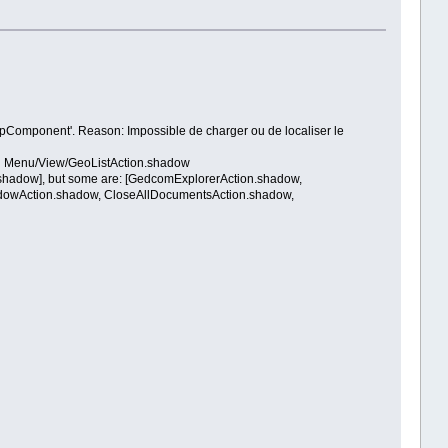
Component'. Reason: Impossible de charger ou de localiser le
nd Menu/View/GeoListAction.shadow
w.shadow], but some are: [GedcomExplorerAction.shadow,
ndowAction.shadow, CloseAllDocumentsAction.shadow,