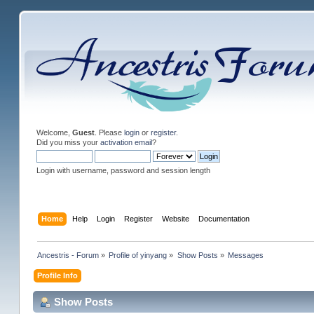
Welcome,
Guest
. Please
login
or
register
.
Did you miss your
activation email
?
Login with username, password and session length
Home
Help
Login
Register
Website
Documentation
Ancestris - Forum
»
Profile of yinyang
»
Show Posts
»
Messages
Profile Info
Show Posts