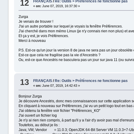
12
FRANÇAIS
/
Re: Outils > Préférences ne fonctionne pas
«
on:
June 07, 2019, 16:37:30 »
Zurga
Je venais de trouver !
J'ai un autre portable sur lequel je voyais la fenêtre Préférences.
J'ai cherché dans mon mémo Linux (je n'y connais rien non plus) et ave
Et ça y est, je vois Préférences.
Merci à nouveau
P.S. Est-ce qu'un jour la version 8 de java ne sera pas un jour obsolète
Est-ce que cela ne fragilise pas la vie d'Ancestris ?
Ou, est-ce que Ancestris ne basculera pas un jour sur java 11 (ou suivr
13
FRANÇAIS
/
Re: Outils > Préférences ne fonctionne pas
«
on:
June 07, 2019, 14:42:43 »
Bonjour Zurga
Je découvre Ancestris, donc mes connaissances sur cette application son
En cliquant à nouveau sur Préférences, j'ai vu un petit logo tout en bas 
J'ai obtenu la fenêtre voir fichier "Préférences_KO"
J'ai ouvert un fichier log
Je n'y ai rien rien compris, à part qu'il y a l'air d'y avoir pas mal d'e
Toutefois, au début je lis :
Java; VM; Vendor = 11.0.3; OpenJDK 64-Bit Server VM 11.0.3+7-Ubu