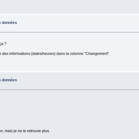
s données
 ça ?
e des informations (dates/heures) dans la colonne "Changement".
s données
n, mais je ne le retrouve plus.