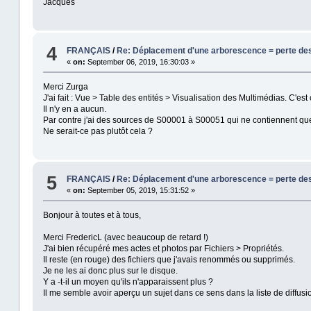
Jacques
4
FRANÇAIS
/
Re: Déplacement d'une arborescence = perte de
«
on:
September 06, 2019, 16:30:03 »
Merci Zurga
J'ai fait : Vue > Table des entités > Visualisation des Multimédias. C'est
Il n'y en a aucun.
Par contre j'ai des sources de S00001 à S00051 qui ne contiennent qu
Ne serait-ce pas plutôt cela ?
5
FRANÇAIS
/
Re: Déplacement d'une arborescence = perte de
«
on:
September 05, 2019, 15:31:52 »
Bonjour à toutes et à tous,
Merci FredericL (avec beaucoup de retard !)
J'ai bien récupéré mes actes et photos par Fichiers > Propriétés.
Il reste (en rouge) des fichiers que j'avais renommés ou supprimés.
Je ne les ai donc plus sur le disque.
Y a -t-il un moyen qu'ils n'apparaissent plus ?
Il me semble avoir aperçu un sujet dans ce sens dans la liste de diffusio