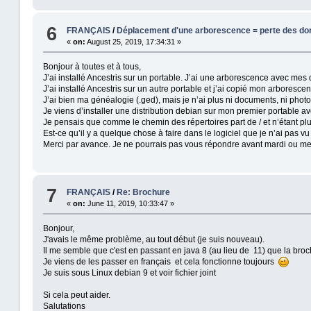
6
FRANÇAIS
/
Déplacement d'une arborescence = perte des d
«
on:
August 25, 2019, 17:34:31 »
Bonjour à toutes et à tous,
J’ai installé Ancestris sur un portable. J’ai une arborescence avec mes
J’ai installé Ancestris sur un autre portable et j’ai copié mon arboresce
J’ai bien ma généalogie (.ged), mais je n’ai plus ni documents, ni phot
Je viens d’installer une distribution debian sur mon premier portable av
Je pensais que comme le chemin des répertoires part de / et n’étant plus 
Est-ce qu’il y a quelque chose à faire dans le logiciel que je n’ai pas vu
Merci par avance. Je ne pourrais pas vous répondre avant mardi ou me
7
FRANÇAIS
/
Re: Brochure
«
on:
June 11, 2019, 10:33:47 »
Bonjour,
J'avais le même problème, au tout début (je suis nouveau).
Il me semble que c'est en passant en java 8 (au lieu de 11) que la broch
Je viens de les passer en français et cela fonctionne toujours
Je suis sous Linux debian 9 et voir fichier joint
Si cela peut aider.
Salutations