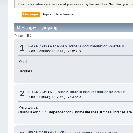
This section allows you to view all posts made by this member. Note that you c
Messages
Topics
Attachments
Messages - yinyang
Pages: [
1
]
2
1
FRANÇAIS
/
Re: Aide > Toute la documentation => erreur
«
on:
February 13, 2020, 12:58:39 »
Merci
Jacques
2
FRANÇAIS
/
Re : Aide > Toute la documentation => erreur
«
on:
February 12, 2020, 17:03:38 »
Merci Zurga
Quand il est dit : "...dependent on Gnome libraries. If those libraries are 
FRANÇAIS
/
Aide > Toute la documentation => erreur