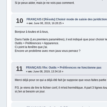
Si je peux aider, mais je ne vois pas comment.
10
FRANÇAIS
/
[Résolu] Choisir mode de saisie des juridictio
«
on:
June 08, 2019, 16:28:25 »
Bonjour à toutes et à tous,
Dans l'aide (Les premiers paramètres), il est indiqué que pour choisir le m
Outils > Préférences > Apparence.
Ci-joint la fenêtre que j'ai.
Encore un problème avec mon java vous pensez ?
11
FRANÇAIS
/
Re: Outils > Préférences ne fonctionne pas
«
on:
June 08, 2019, 13:34:16 »
Merci déjà pour ce qui a déjà été fait (je suppose que vous faites parti
P.S. je viens de lire le fichier conf, il m'est hermétique. A part 3 lig
si j'en ai besoin un jour.