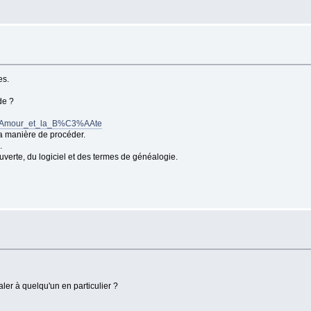
es.
de ?
L%27Amour_et_la_B%C3%AAte
la manière de procéder.
.
couverte, du logiciel et des termes de généalogie.
aler à quelqu'un en particulier ?