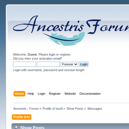
Welcome,
Guest
. Please
login
or
register
.
Did you miss your
activation email
?
Login with username, password and session length
Home
Help
Login
Register
Website
Documentation
Ancestris - Forum
»
Profile of tourfl
»
Show Posts
»
Messages
Profile Info
Show Posts