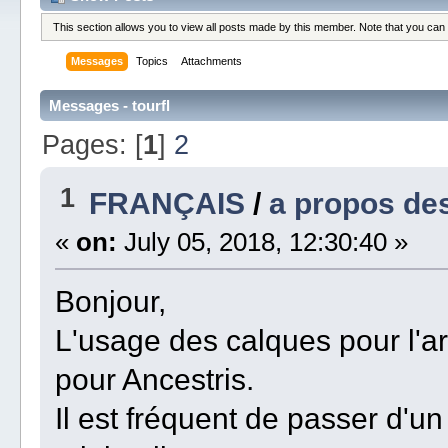
This section allows you to view all posts made by this member. Note that you can
Messages
Topics
Attachments
Messages - tourfl
Pages: [
1
]
2
1
FRANÇAIS
/
a propos de
«
on:
July 05, 2018, 12:30:40 »
Bonjour,
L'usage des calques pour l'a
pour Ancestris.
Il est fréquent de passer d'u