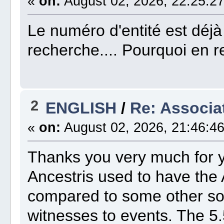
«
on:
August 02, 2026, 22:25:27
Le numéro d'entité est déjà
recherche.... Pourquoi en r
2
ENGLISH
/
Re: Associat
«
on:
August 02, 2026, 21:46:46
Thanks you very much for 
Ancestris used to have th
compared to some other sof
witnesses to events. The 5.