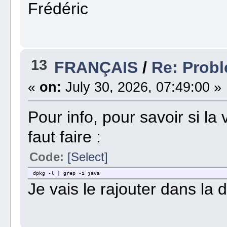
Frédéric
13
FRANÇAIS
/
Re: Probl
«
on:
July 30, 2026, 07:49:00 »
Pour info, pour savoir si la 
faut faire :
Code:
[Select]
dpkg -l | grep -i java
Je vais le rajouter dans la 