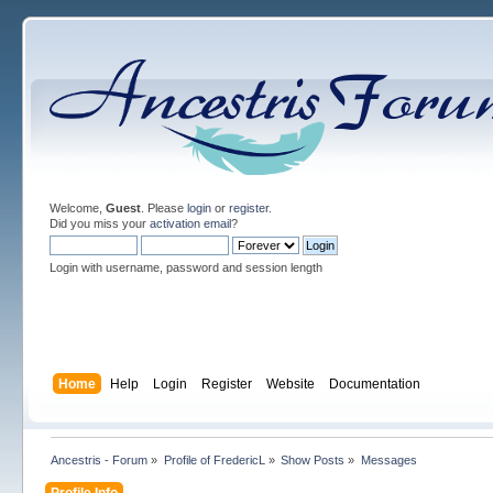
Welcome,
Guest
. Please
login
or
register
.
Did you miss your
activation email
?
Login with username, password and session length
Home
Help
Login
Register
Website
Documentation
Ancestris - Forum
»
Profile of FredericL
»
Show Posts
»
Messages
Profile Info