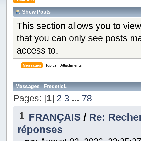
Show Posts
This section allows you to vie
that you can only see posts ma
access to.
Messages
Topics
Attachments
Messages - FredericL
Pages: [
1
]
2
3
...
78
1
FRANÇAIS
/
Re: Recher
réponses