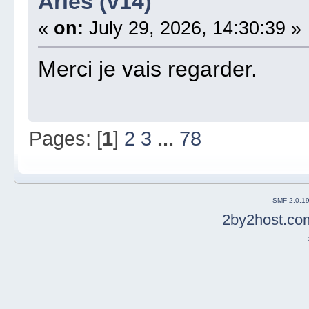
Aries (v14)
«
on:
July 29, 2026, 14:30:39 »
Merci je vais regarder.
Pages: [
1
]
2
3
...
78
SMF 2.0.1
2by2host.co