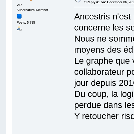
«
Reply #1 on:
December 06, 2019
VIP
Supernatural Member
Ancestris n'est
Posts: 5 795
concerne les so
Nous ne sommes
moyens des édi
Le graphe que v
collaborateur po
jour depuis 201
Du coup, la log
perdue dans les
Y retoucher risq