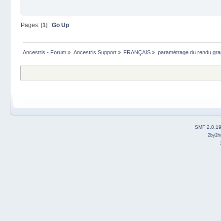
Pages: [
1
]
Go Up
Ancestris - Forum
»
Ancestris Support
»
FRANÇAIS
»
paramètrage du rendu gra
SMF 2.0.1
2by2h