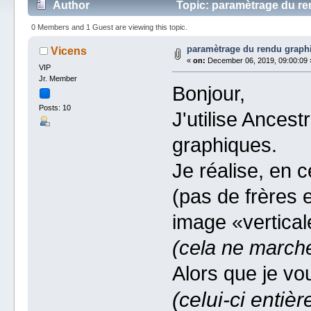
Author
Topic: paramètrage du re
0 Members and 1 Guest are viewing this topic.
paramètrage du rendu graph
Vicens
«
on:
December 06, 2019, 09:00:09 
VIP
Jr. Member
Bonjour,
Posts: 10
J'utilise Ancest
graphiques.
Je réalise, en
(pas de frères 
image «verticale
(cela ne marche
Alors que je vou
(celui-ci enti