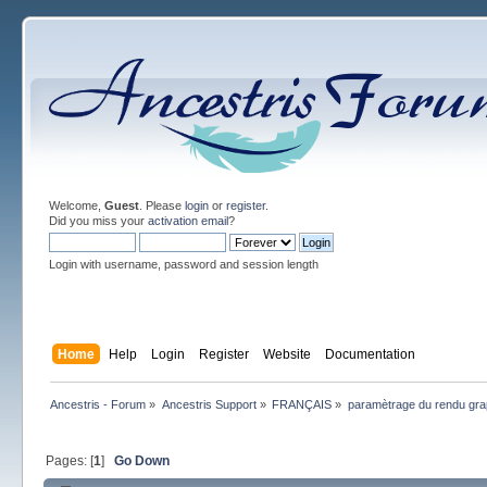
Welcome,
Guest
. Please
login
or
register
.
Did you miss your
activation email
?
Login with username, password and session length
Home
Help
Login
Register
Website
Documentation
Ancestris - Forum
»
Ancestris Support
»
FRANÇAIS
»
paramètrage du rendu gra
Pages: [
1
]
Go Down